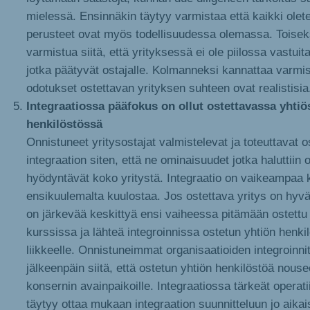
mielessä. Ensinnäkin täytyy varmistaa että kaikki olete
perusteet ovat myös todellisuudessa olemassa. Toisek
varmistua siitä, että yrityksessä ei ole piilossa vastuita
jotka päätyvät ostajalle. Kolmanneksi kannattaa varmis
odotukset ostettavan yrityksen suhteen ovat realistisia
Integraatiossa pääfokus on ollut ostettavassa yhtiö
henkilöstössä
Onnistuneet yritysostajat valmistelevat ja toteuttavat o
integraation siten, että ne ominaisuudet jotka haluttiin 
hyödyntävät koko yritystä. Integraatio on vaikeampaa 
ensikuulemalta kuulostaa. Jos ostettava yritys on hy
on järkevää keskittyä ensi vaiheessa pitämään ostettu
kurssissa ja lähteä integroinnissa ostetun yhtiön henki
liikkeelle. Onnistuneimmat organisaatioiden integroinni
jälkeenpäin siitä, että ostetun yhtiön henkilöstöä nous
konsernin avainpaikoille. Integraatiossa tärkeät operati
täytyy ottaa mukaan integraation suunnitteluun jo aika