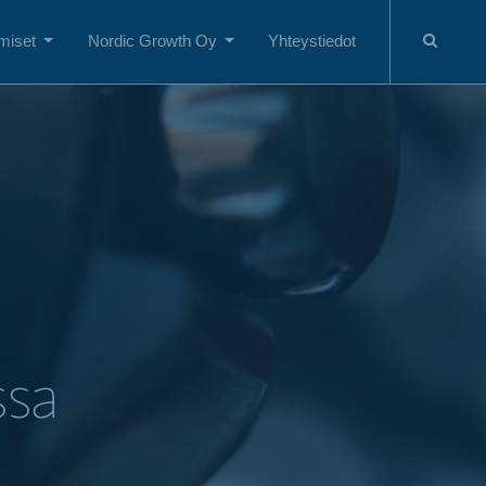
miset
Nordic Growth Oy
Yhteystiedot
ssa