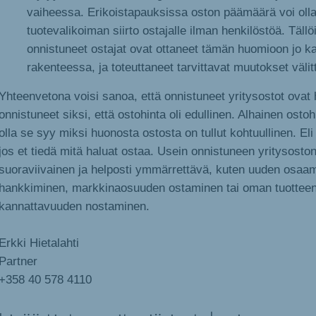
vaiheessa. Erikoistapauksissa oston päämäärä voi oll
tuotevalikoiman siirto ostajalle ilman henkilöstöä. Tällö
onnistuneet ostajat ovat ottaneet tämän huomioon jo k
rakenteessa, ja toteuttaneet tarvittavat muutokset välit
Yhteenvetona voisi sanoa, että onnistuneet yritysostot ovat 
onnistuneet siksi, että ostohinta oli edullinen. Alhainen ostoh
olla se syy miksi huonosta ostosta on tullut kohtuullinen. Eli
jos et tiedä mitä haluat ostaa. Usein onnistuneen yritysoston 
suoraviivainen ja helposti ymmärrettävä, kuten uuden osaa
hankkiminen, markkinaosuuden ostaminen tai oman tuotteen 
kannattavuuden nostaminen.
Erkki Hietalahti
Partner
+358 40 578 4110