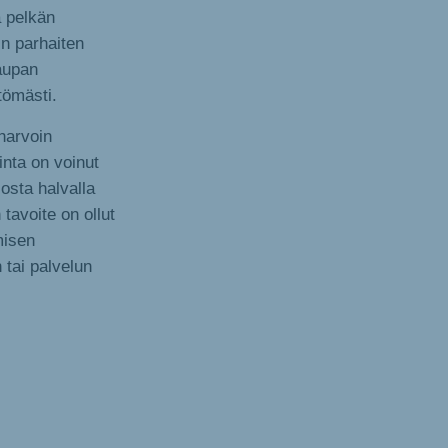
a pelkän
in parhaiten
aupan
tömästi.
harvoin
inta on voinut
 osta halvalla
tavoite on ollut
misen
tai palvelun