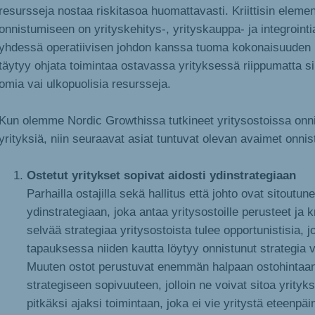
resursseja nostaa riskitasoa huomattavasti. Kriittisin elemen
onnistumiseen on yrityskehitys-, yrityskauppa- ja integroint
yhdessä operatiivisen johdon kanssa tuoma kokonaisuuden h
täytyy ohjata toimintaa ostavassa yrityksessä riippumatta si
omia vai ulkopuolisia resursseja.
Kun olemme Nordic Growthissa tutkineet yritysostoissa onni
yrityksiä, niin seuraavat asiat tuntuvat olevan avaimet onni
Ostetut yritykset sopivat aidosti ydinstrategiaan
Parhailla ostajilla sekä hallitus että johto ovat sitoutun
ydinstrategiaan, joka antaa yritysostoille perusteet ja kr
selvää strategiaa yritysostoista tulee opportunistisia, j
tapauksessa niiden kautta löytyy onnistunut strategia 
Muuten ostot perustuvat enemmän halpaan ostohintaan
strategiseen sopivuuteen, jolloin ne voivat sitoa yrityk
pitkäksi ajaksi toimintaan, joka ei vie yritystä eteenpäin