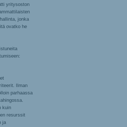
tti yritysoston
iammattilaisten
allinta, jonka
itä ovatko he
stuneita
stumiseen:
eet
iteerit. Ilman
olloin parhaassa
vahingossa.
 kuin
sen resurssit
 ja