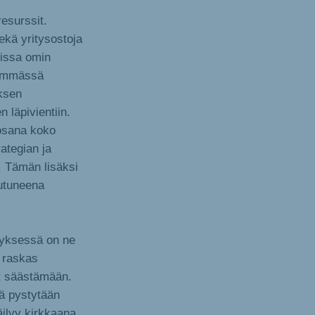
resurssit.
ekä yritysostoja
oissa omin
ylimmässä
uksen
 läpivientiin.
 osana koko
rategian ja
t. Tämän lisäksi
outuneena
ityksessä on ne
n raskas
ät säästämään.
inä pystytään
äilyy kirkkaana