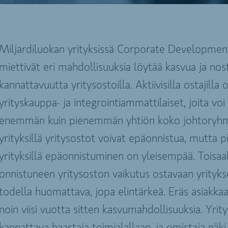
Miljardiluokan yrityksissä Corporate Developmen
miettivät eri mahdollisuuksia löytää kasvua ja nos
kannattavuutta yritysostoilla. Aktiivisilla ostajilla
yrityskauppa- ja integrointiammattilaiset, joita voi
enemmän kuin pienemmän yhtiön koko johtoryhmä.
yrityksillä yritysostot voivat epäonnistua, mutta 
yrityksillä epäonnistuminen on yleisempää. Toisaa
onnistuneen yritysoston vaikutus ostavaan yrityks
todella huomattava, jopa elintärkeä. Eräs asiakk
noin viisi vuotta sitten kasvumahdollisuuksia. Yrity