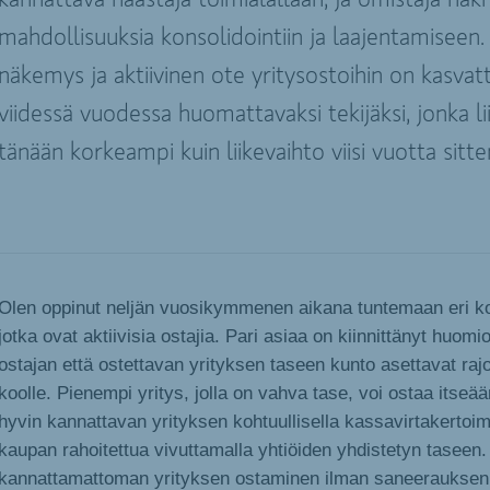
kannattava haastaja toimialallaan, ja omistaja näki
mahdollisuuksia konsolidointiin ja laajentamiseen.
näkemys ja aktiivinen ote yritysostoihin on kasvat
viidessä vuodessa huomattavaksi tekijäksi, jonka li
tänään korkeampi kuin liikevaihto viisi vuotta sitte
Olen oppinut neljän vuosikymmenen aikana tuntemaan eri kok
jotka ovat aktiivisia ostajia. Pari asiaa on kiinnittänyt huomi
ostajan että ostettavan yrityksen taseen kunto asettavat raj
koolle. Pienempi yritys, jolla on vahva tase, voi ostaa itse
hyvin kannattavan yrityksen kohtuullisella kassavirtakertoim
kaupan rahoitettua vivuttamalla yhtiöiden yhdistetyn taseen.
kannattamattoman yrityksen ostaminen ilman saneerauksen