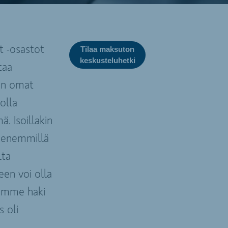
t -osastot
Tilaa maksuton
keskusteluhetki
taa
 on omat
 olla
 Isoillakin
pienemmillä
lta
een voi olla
aamme haki
s oli