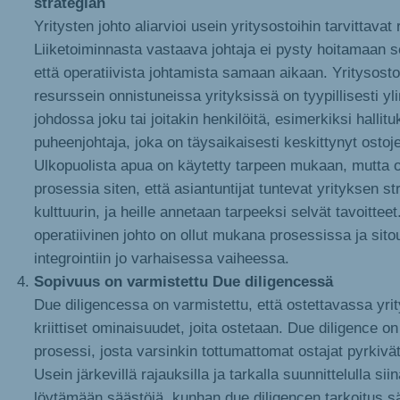
strategian
Yritysten johto aliarvioi usein yritysostoihin tarvittavat 
Liiketoiminnasta vastaava johtaja ei pysty hoitamaan s
että operatiivista johtamista samaan aikaan. Yritysost
resurssein onnistuneissa yrityksissä on tyypillisesti 
johdossa joku tai joitakin henkilöitä, esimerkiksi hallit
puheenjohtaja, joka on täysaikaisesti keskittynyt ostojen
Ulkopuolista apua on käytetty tarpeen mukaan, mutta
prosessia siten, että asiantuntijat tuntevat yrityksen st
kulttuurin, ja heille annetaan tarpeeksi selvät tavoittee
operatiivinen johto on ollut mukana prosessissa ja sit
integrointiin jo varhaisessa vaiheessa.
Sopivuus on varmistettu Due diligencessä
Due diligencessa on varmistettu, että ostettavassa yr
kriittiset ominaisuudet, joita ostetaan. Due diligence o
prosessi, josta varsinkin tottumattomat ostajat pyrkiv
Usein järkevillä rajauksilla ja tarkalla suunnittelulla si
löytämään säästöjä, kunhan due diligencen tarkoitus s