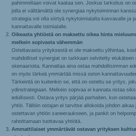
pahimmillaan voivat kaataa sen. Joskus tarkoitus on os
jolla ei välttämättä ole synergiaa nykytoiminnan kanssa
strategia voi olla siirtyä nykytoimialalta kasvavalle ja
kannattavalle toimialalle.
Oikeasta yhtiöstä on maksettu oikea hinta mieluum
melkein sopivasta vähemmän
Ostettavasta yrityksestä ei ole maksettu ylihintaa, kos
mahdolliset synergiat on tarkkaan selvitetty etukäteen 
skenaarioita. Kannattaa aina ostaa mahdollisimman edul
on myös tärkeä ymmärtää missä oston kannattavuuden
Tärkeintä on kuitenkin se, että on ostettu se yritys, jok
ydinstrategiaan. Melkein sopivaa ei kannata ostaa siks
edullisesti. Ostava yritys pärjää parhaiten, kun ostet
yhtiö. Tällöin ostajan ei tarvitse allokoida johdon aikaa
ostettavan yhtiön saneeraukseen, ja pankit on helpo
rahoittamaan tuottavaa yhtiötä.
Ammattilaiset ymmärtävät ostavan yrityksen kulttuu