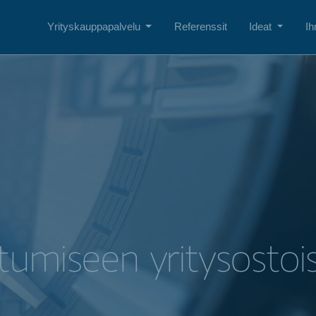
Yrityskauppapalvelu
Referenssit
Ideat
Ih
tumiseen yritysostoi