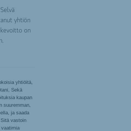
 Selvä
tanut yhtiön
ikevoitto on
n.
oisia yhtiöitä,
otani, Sekä
oituksia kaupan
ään suuremman,
ella, ja saada
 Sitä vastoin
 vaatimia