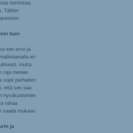
taa toimintaa,
. Tällöin
 paremmin
min kuin
ka sen arvo ja
mallintamalla eri
lisesti, mutta
 raja menee.
a sopii parhaiten
i, että sen saa
aan hyväkuntoinen
 ja rahaa
mpi saada mukaan
rin ja