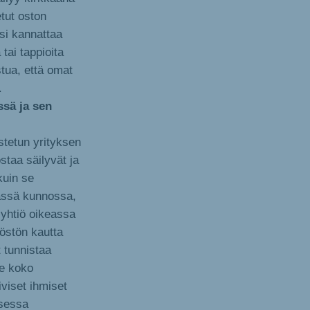
tut oston
si kannattaa
 tai tappioita
tua, että omat
.
ssä ja sen
stetun yrityksen
ostaa säilyvät ja
kuin se
vässä kunnossa,
 yhtiö oikeassa
löstön kautta
t tunnistaa
ee koko
iviset ihmiset
isessa