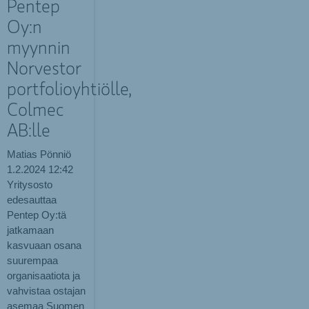
Pentep
Oy:n
myynnin
Norvestor
portfolioyhtiölle,
Colmec
AB:lle
Matias Pönniö
1.2.2024
12:42
Yritysosto
edesauttaa
Pentep Oy:tä
jatkamaan
kasvuaan osana
suurempaa
organisaatiota ja
vahvistaa ostajan
asemaa Suomen