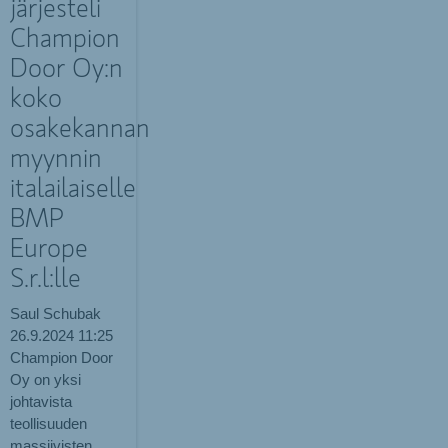
järjesteli
Champion
Door Oy:n
koko
osakekannan
myynnin
italailaiselle
BMP
Europe
S.r.l:lle
Saul Schubak
26.9.2024
11:25
Champion Door
Oy on yksi
johtavista
teollisuuden
massiivisten