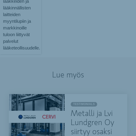
lääkkeiden ja
lääkinnällisten
laitteiden
myyntilupiin ja
markkinoille
tuloon liittyvät
palvelut
lääketeollisuudelle.
Lue myös
TESTIMONIALS
Metalli ja Lvi
Lundgren Oy
siirtyy osaksi