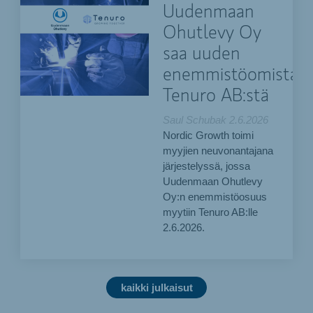
Uudenmaan
Ohutlevy Oy
saa uuden
enemmistöomistaja
Tenuro AB:stä
Saul Schubak
2.6.2026
Nordic Growth toimi
myyjien neuvonantajana
järjestelyssä, jossa
Uudenmaan Ohutlevy
Oy:n enemmistöosuus
myytiin Tenuro AB:lle
2.6.2026.
kaikki julkaisut