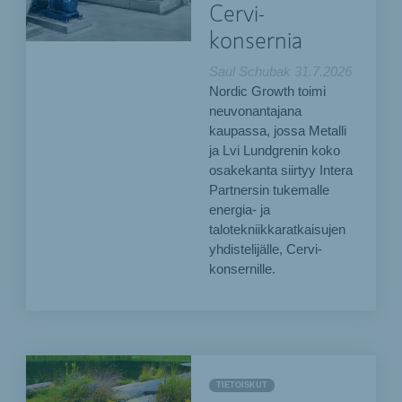
Cervi-
konsernia
Saul Schubak
31.7.2026
Nordic Growth toimi
neuvonantajana
kaupassa, jossa Metalli
ja Lvi Lundgrenin koko
osakekanta siirtyy Intera
Partnersin tukemalle
energia- ja
talotekniikkaratkaisujen
yhdistelijälle, Cervi-
konsernille.
TIETOISKUT