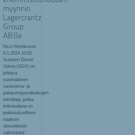
enemmistöosuuden
myynnin
Lagercrantz
Group
AB:lle
Nico Henriksson
9.1.2024
10:55
Suomen Diesel
Voima (SDV) on
johtava
suomalainen
varavoima- ja
palopumppuratkaisujen
toimittaja, jonka
erikoisalana on
poikkeuksellisen
vaativiin
olosuhteisiin
valmistetut