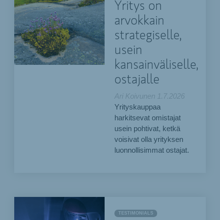
Yritys on
arvokkain
strategiselle,
usein
kansainväliselle,
ostajalle
Ari Koivunen
1.7.2026
Yrityskauppaa
harkitsevat omistajat
usein pohtivat, ketkä
voisivat olla yrityksen
luonnollisimmat ostajat.
TESTIMONIALS