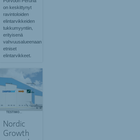
Porvoon Peruna
on keskittynyt
ravintoloiden
elintarvikkeiden
tukkumyyntiin,
erityisenä
vahvuusalueenaan
etniset
elintarvikkeet.
TESTIMONIALS
Nordic
Growth