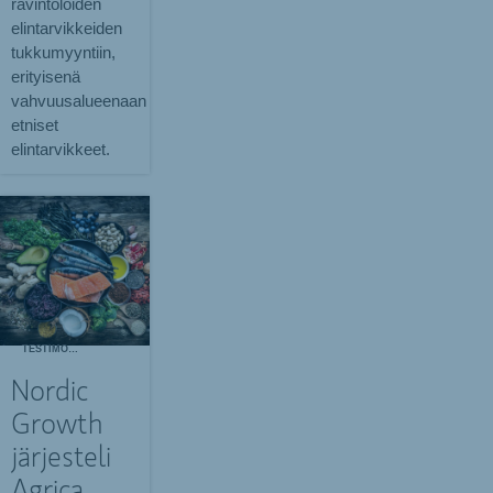
ravintoloiden
elintarvikkeiden
tukkumyyntiin,
erityisenä
vahvuusalueenaan
etniset
elintarvikkeet.
TESTIMONIALS
Nordic
Growth
järjesteli
Agrica