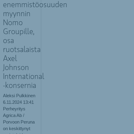
enemmistöosuuden
myynnin
Nomo
Groupille,
osa
ruotsalaista
Axel
Johnson
International
-konsernia
Aleksi Pulkkinen
6.11.2024
13:41
Perheyritys
Agrica Ab /
Porvoon Peruna
on keskittynyt