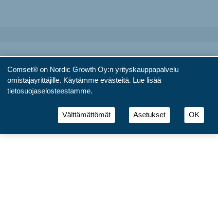
Comset® on Nordic Growth Oy:n yrityskauppapalvelu
omistajayrittäjille. Käytämme evästeitä.
Lue lisää
tietosuojaselosteestamme.
Välttämättömät
Asetukset
OK