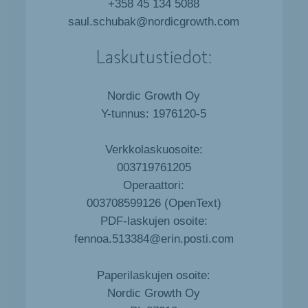
+358 45 134 5088
saul.schubak@nordicgrowth.com
Laskutustiedot:
Nordic Growth Oy
Y-tunnus: 1976120-5
Verkkolaskuosoite:
003719761205
Operaattori:
003708599126 (OpenText)
PDF-laskujen osoite:
fennoa.513384@erin.posti.com
Paperilaskujen osoite:
Nordic Growth Oy