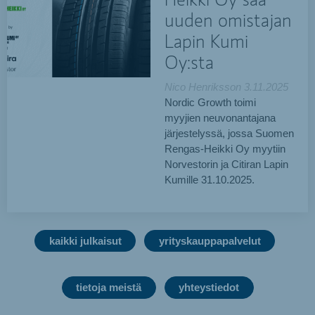
Heikki Oy saa
uuden omistajan
Lapin Kumi
Oy:sta
Nico Henriksson
3.11.2025
Nordic Growth toimi
myyjien neuvonantajana
järjestelyssä, jossa Suomen
Rengas-Heikki Oy myytiin
Norvestorin ja Citiran Lapin
Kumille 31.10.2025.
kaikki julkaisut
yrityskauppapalvelut
tietoja meistä
yhteystiedot