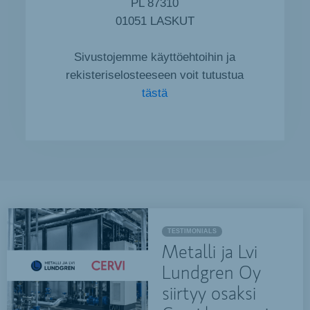
PL 87310
01051 LASKUT
Sivustojemme käyttöehtoihin ja
rekisteriselosteeseen voit tutustua
tästä
TESTIMONIALS
Metalli ja Lvi
Lundgren Oy
siirtyy osaksi