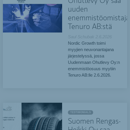
Ohutlevy Oy saa
uuden
enemmistöomistaja
Tenuro AB:stä
Saul Schubak
2.6.2026
Nordic Growth toimi
myyjien neuvonantajana
järjestelyssä, jossa
Uudenmaan Ohutlevy Oy:n
enemmistöosuus myytiin
Tenuro AB:lle 2.6.2026.
TESTIMONIALS
Suomen Rengas-