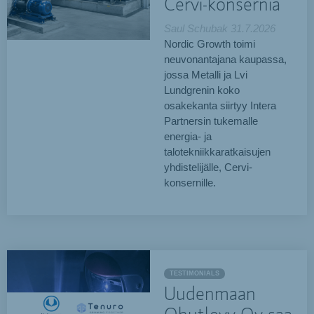
Cervi-konsernia
Saul Schubak
31.7.2026
Nordic Growth toimi
neuvonantajana kaupassa,
jossa Metalli ja Lvi
Lundgrenin koko
osakekanta siirtyy Intera
Partnersin tukemalle
energia- ja
talotekniikkaratkaisujen
yhdistelijälle, Cervi-
konsernille.
TESTIMONIALS
Uudenmaan