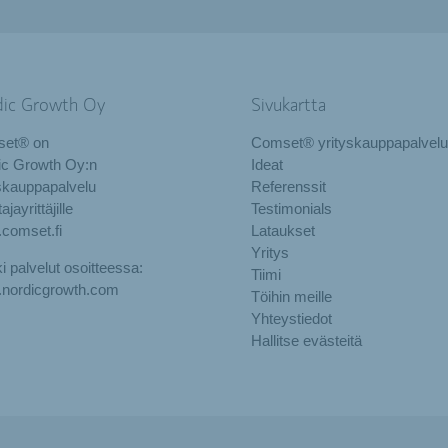
dic Growth Oy
Sivukartta
et® on
Comset® yrityskauppapalvelu
ic Growth Oy:n
Ideat
skauppapalvelu
Referenssit
jayrittäjille
Testimonials
comset.fi
Lataukset
Yritys
i palvelut osoitteessa:
Tiimi
nordicgrowth.com
Töihin meille
Yhteystiedot
Hallitse evästeitä