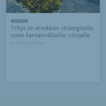
TIETOISKUT
Yritys on arvokkain strategiselle,
usein kansainväliselle, ostajalle
Ari Koivunen
1.7.2026