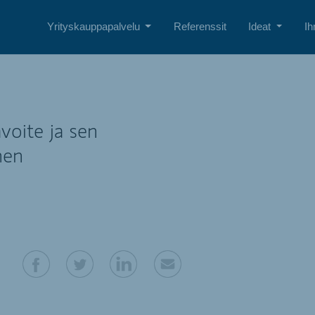
Yrityskauppapalvelu
Referenssit
Ideat
Ih
voite ja sen
nen