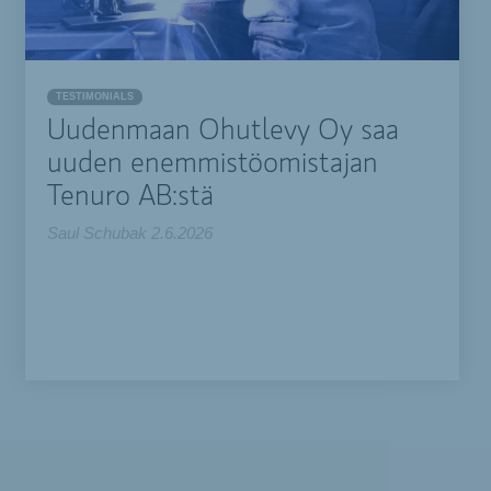
TESTIMONIALS
Uudenmaan Ohutlevy Oy saa
uuden enemmistöomistajan
Tenuro AB:stä
Saul Schubak
2.6.2026