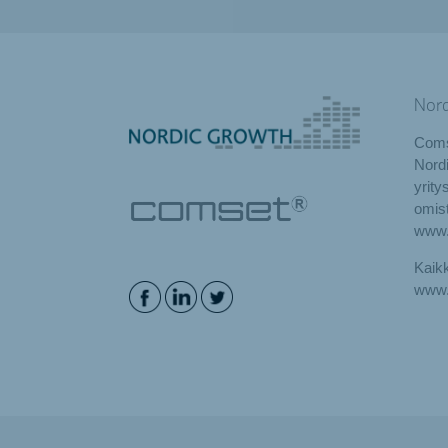
Nor
Coms
Nord
yrity
omista
www.
Kaikk
www.