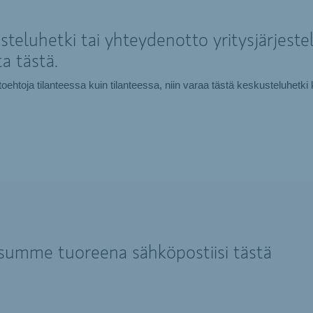
teluhetki tai yhteydenotto yritysjärjestel
a tästä.
htoehtoja tilanteessa kuin tilanteessa, niin varaa tästä keskusteluhe
isumme tuoreena sähköpostiisi tästä