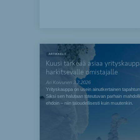
ARTIKKELIT
Kuusi tärkeää asiaa yrityskaup
harkitsevalle omistajalle
Ari Koivunen
3.2.2026
Yrityskauppa on usein ainutkertainen tapahtu
Siksi sen halutaan toteutuvan parhain mahdolli
ehdoin – niin taloudellisesti kuin muutenkin.