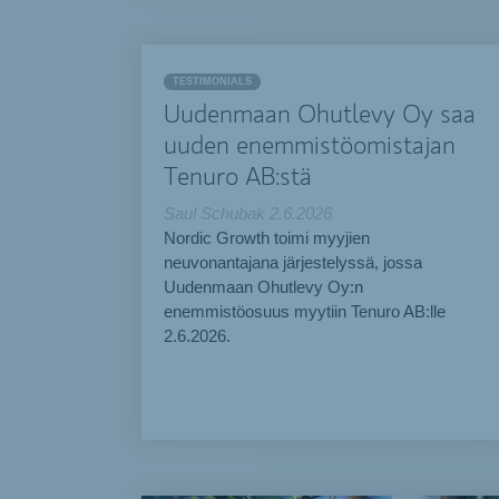
TESTIMONIALS
Uudenmaan Ohutlevy Oy saa
uuden enemmistöomistajan
Tenuro AB:stä
Saul Schubak
2.6.2026
Nordic Growth toimi myyjien
neuvonantajana järjestelyssä, jossa
Uudenmaan Ohutlevy Oy:n
enemmistöosuus myytiin Tenuro AB:lle
2.6.2026.