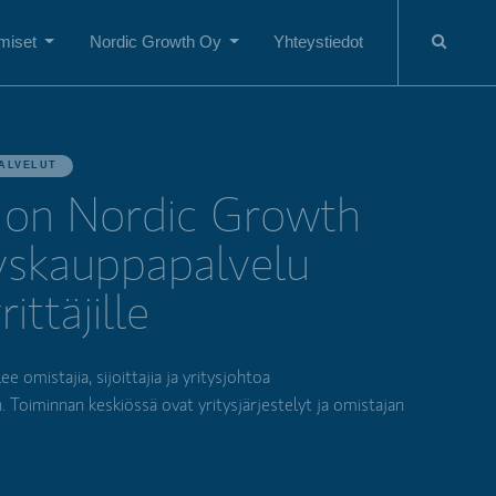
miset
Nordic Growth Oy
Yhteystiedot
ALVELUT
on Nordic Growth
tyskauppapalvelu
ittäjille
 omistajia, sijoittajia ja yritysjohtoa
n. Toiminnan keskiössä ovat yritysjärjestelyt ja omistajan