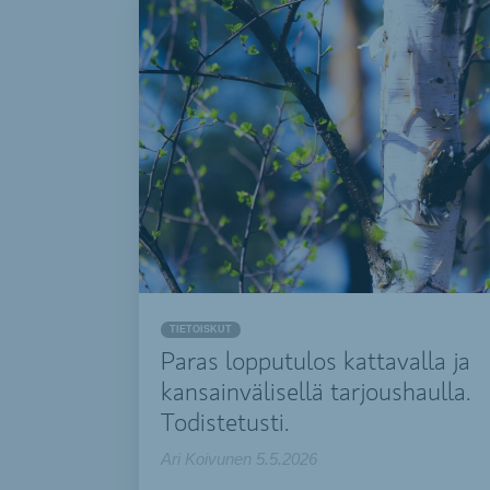
TIETOISKUT
Paras lopputulos kattavalla ja
kansainvälisellä tarjoushaulla.
Todistetusti.
Ari Koivunen
5.5.2026