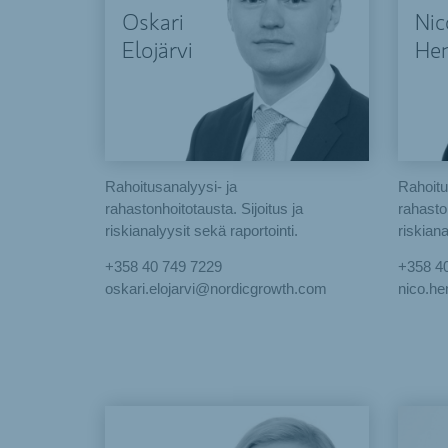
Oskari
Nic
Elojärvi
Hen
Rahoitusanalyysi- ja
Rahoitu
rahastonhoitotausta. Sijoitus ja
rahaston
riskianalyysit sekä raportointi.
riskiana
+358 40 749 7229
+358 4
oskari.elojarvi@nordicgrowth.com
nico.h