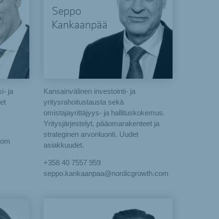
Seppo
Kankaanpää
i- ja
Kansainvälinen investointi- ja
et
yritysrahoitustausta sekä
omistajayrittäjyys- ja hallituskokemus.
Yritysjärjestelyt, pääomarakenteet ja
strateginen arvonluonti. Uudet
.com
asiakkuudet.
+358 40 7557 959
seppo.kankaanpaa@nordicgrowth.com