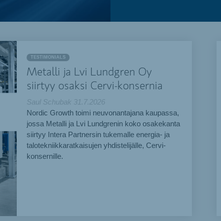
TESTIMONIALS
Metalli ja Lvi Lundgren Oy
siirtyy osaksi Cervi-konsernia
Saul Schubak
31.7.2026
Nordic Growth toimi neuvonantajana kaupassa,
jossa Metalli ja Lvi Lundgrenin koko osakekanta
siirtyy Intera Partnersin tukemalle energia- ja
talotekniikkaratkaisujen yhdistelijälle, Cervi-
konsernille.