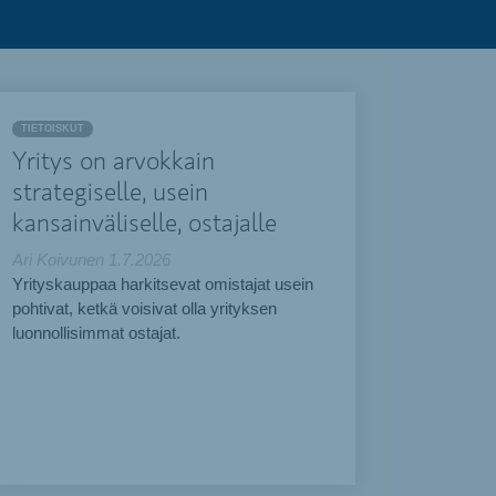
TIETOISKUT
Yritys on arvokkain
strategiselle, usein
kansainväliselle, ostajalle
Ari Koivunen
1.7.2026
Yrityskauppaa harkitsevat omistajat usein
pohtivat, ketkä voisivat olla yrityksen
luonnollisimmat ostajat.