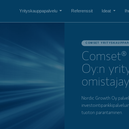
Yrityskauppapalvelu
Referenssit
Ideat
Ih
COMSET YRITYSKAUPPAP
Comset® 
Oy:n yri
omistajayr
Nordic Growth Oy palvelee
investointipankkipalvelui
tuoton parantaminen.