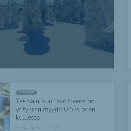
TIETOISKUT
Tee näin, kun tavoitteena on
yrityksen myynti 0-5 vuoden
kuluessa
Ari Koivunen
2.12.2025