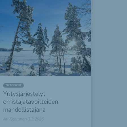
TIETOISKUT
Yritysjärjestelyt
omistajatavoitteiden
mahdollistajana
Ari Koivunen
3.3.2026