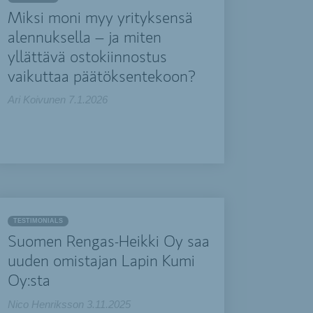
Miksi moni myy yrityksensä
alennuksella – ja miten
yllättävä ostokiinnostus
vaikuttaa päätöksentekoon?
Ari Koivunen
7.1.2026
TESTIMONIALS
Suomen Rengas-Heikki Oy saa
uuden omistajan Lapin Kumi
Oy:sta
Nico Henriksson
3.11.2025