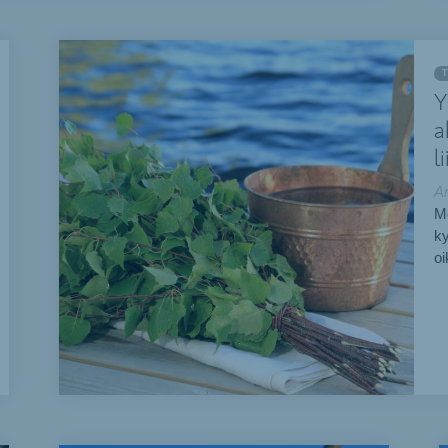
T
Y
a
l
Ar
Mo
ky
oi