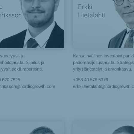
o
Erkki
riksson
Hietalahti
sanalyysi- ja
Kansainvälinen investointipankk
hoitotausta. Sijoitus ja
pääomasijoitustausta. Strategis
lyysit sekä raportointi.
yritysjärjestelyt ja arvonkasvu.
0 620 7525
+358 40 578 5376
enriksson@nordicgrowth.com
erkki.hietalahti@nordicgrowth