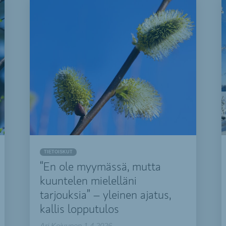
TIETOISKUT
“En ole myymässä, mutta
kuuntelen mielelläni
tarjouksia” – yleinen ajatus,
kallis lopputulos
Ari Koivunen
1.4.2026