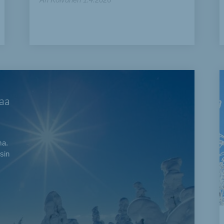
paa
ma.
sin