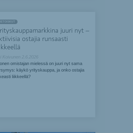
IETOISKUT
rityskauppamarkkina juuri nyt –
ktiivisia ostajia runsaasti
iikkeellä
i Koivunen
2.6.2026
nen omistajan mielessä on juuri nyt sama
symys: käykö yrityskauppa, ja onko ostajia
keasti liikkeellä?