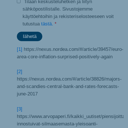
Tilaan keskusteluhetken ja liityn
sähköpostilistalle. Sivustojemme
käyttöehtoihin ja rekisteriselosteeseen voit
tutustua
tästä.
*
[1]
https://nexus.nordea.com/#/article/39457/euro-
area-core-inflation-surprised-positively-again
[2]
https://nexus.nordea.com/#/article/38826/majors-
and-scandies-central-bank-and-rates-forecasts-
june-2017
[3]
https://www.arvopaperi.fi/kaikki_uutiset/piensijoittaja
innostuivat-silmaasemasta-yleisoanti-