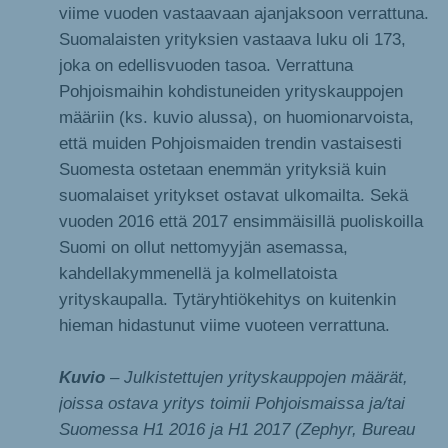
viime vuoden vastaavaan ajanjaksoon verrattuna.
Suomalaisten yrityksien vastaava luku oli 173,
joka on edellisvuoden tasoa. Verrattuna
Pohjoismaihin kohdistuneiden yrityskauppojen
määriin (ks. kuvio alussa), on huomionarvoista,
että muiden Pohjoismaiden trendin vastaisesti
Suomesta ostetaan enemmän yrityksiä kuin
suomalaiset yritykset ostavat ulkomailta. Sekä
vuoden 2016 että 2017 ensimmäisillä puoliskoilla
Suomi on ollut nettomyyjän asemassa,
kahdellakymmenellä ja kolmellatoista
yrityskaupalla. Tytäryhtiökehitys on kuitenkin
hieman hidastunut viime vuoteen verrattuna.
Kuvio
– Julkistettujen yrityskauppojen määrät,
joissa ostava yritys toimii Pohjoismaissa ja/tai
Suomessa H1 2016 ja H1 2017 (Zephyr, Bureau