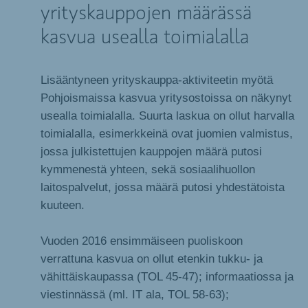
yrityskauppojen määrässä
kasvua usealla toimialalla
Lisääntyneen yrityskauppa-aktiviteetin myötä
Pohjoismaissa kasvua yritysostoissa on näkynyt
usealla toimialalla. Suurta laskua on ollut harvalla
toimialalla, esimerkkeinä ovat juomien valmistus,
jossa julkistettujen kauppojen määrä putosi
kymmenestä yhteen, sekä sosiaalihuollon
laitospalvelut, jossa määrä putosi yhdestätoista
kuuteen.
Vuoden 2016 ensimmäiseen puoliskoon
verrattuna kasvua on ollut etenkin tukku- ja
vähittäiskaupassa (TOL 45-47); informaatiossa ja
viestinnässä (ml. IT ala, TOL 58-63);