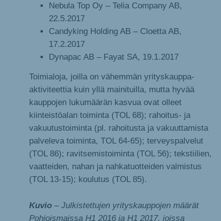
Nebula Top Oy – Telia Company AB,
22.5.2017
Candyking Holding AB – Cloetta AB,
17.2.2017
Dynapac AB – Fayat SA, 19.1.2017
Toimialoja, joilla on vähemmän yrityskauppa-
aktiviteettia kuin yllä mainituilla, mutta hyvää
kauppojen lukumäärän kasvua ovat olleet
kiinteistöalan toiminta (TOL 68); rahoitus- ja
vakuutustoiminta (pl. rahoitusta ja vakuuttamista
palveleva toiminta, TOL 64-65); terveyspalvelut
(TOL 86); ravitsemistoiminta (TOL 56); tekstiilien,
vaatteiden, nahan ja nahkatuotteiden valmistus
(TOL 13-15); koulutus (TOL 85).
Kuvio
– Julkistettujen yrityskauppojen määrät
Pohjoismaissa H1 2016 ja H1 2017, joissa