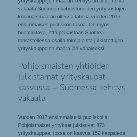
yrityskauppojen määrän kehitys on ollut melko
vakaata Suomeen kohdistuneiden yritysostojen
kokonaismäärän ollessa lähellä vuoden 2016
ensimmäisen puoliskon tasoa. On myös
huomioitava, että pelkästään Suomea
tarkastellessa osalla toimialoista julkistettujen
yrityskauppojen määrä jää vähäiseksi.
Pohjoismaisten yhtiöiden
julkistamat yrityskaupat
kasvussa – Suomessa kehitys
vakaata
Vuoden 2017 ensimmäisellä puoliskolla
Pohjoismaiset yritykset julkistivat 873
yrityskauppaa, jossa on kasvua 159 kappaletta