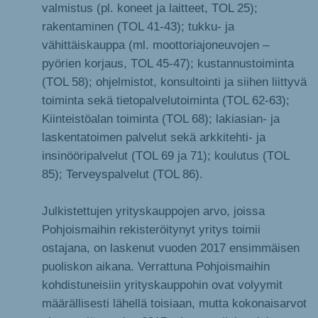
valmistus (pl. koneet ja laitteet, TOL 25);
rakentaminen (TOL 41-43); tukku- ja
vähittäiskauppa (ml. moottoriajoneuvojen –
pyörien korjaus, TOL 45-47); kustannustoiminta
(TOL 58); ohjelmistot, konsultointi ja siihen liittyvä
toiminta sekä tietopalvelutoiminta (TOL 62-63);
Kiinteistöalan toiminta (TOL 68); lakiasian- ja
laskentatoimen palvelut sekä arkkitehti- ja
insinööripalvelut (TOL 69 ja 71); koulutus (TOL
85); Terveyspalvelut (TOL 86).
Julkistettujen yrityskauppojen arvo, joissa
Pohjoismaihin rekisteröitynyt yritys toimii
ostajana, on laskenut vuoden 2017 ensimmäisen
puoliskon aikana. Verrattuna Pohjoismaihin
kohdistuneisiin yrityskauppohin ovat volyymit
määrällisesti lähellä toisiaan, mutta kokonaisarvot