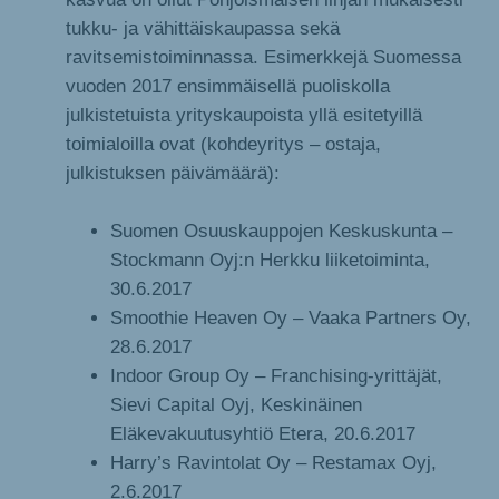
tukku- ja vähittäiskaupassa sekä
ravitsemistoiminnassa. Esimerkkejä Suomessa
vuoden 2017 ensimmäisellä puoliskolla
julkistetuista yrityskaupoista yllä esitetyillä
toimialoilla ovat (kohdeyritys – ostaja,
julkistuksen päivämäärä):
Suomen Osuuskauppojen Keskuskunta –
Stockmann Oyj:n Herkku liiketoiminta,
30.6.2017
Smoothie Heaven Oy – Vaaka Partners Oy,
28.6.2017
Indoor Group Oy – Franchising-yrittäjät,
Sievi Capital Oyj, Keskinäinen
Eläkevakuutusyhtiö Etera, 20.6.2017
Harry’s Ravintolat Oy – Restamax Oyj,
2.6.2017