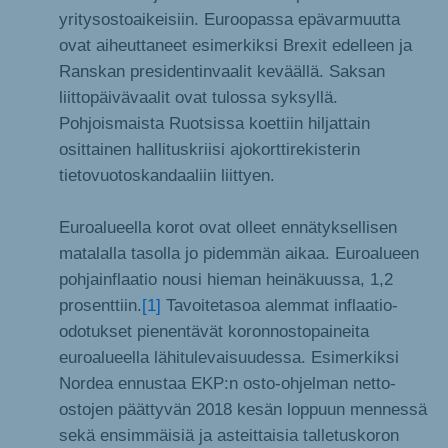
yritysostoaikeisiin. Euroopassa epävarmuutta
ovat aiheuttaneet esimerkiksi Brexit edelleen ja
Ranskan presidentinvaalit keväällä. Saksan
liittopäivävaalit ovat tulossa syksyllä.
Pohjoismaista Ruotsissa koettiin hiljattain
osittainen hallituskriisi ajokorttirekisterin
tietovuotoskandaaliin liittyen.
Euroalueella korot ovat olleet ennätyksellisen
matalalla tasolla jo pidemmän aikaa. Euroalueen
pohjainflaatio nousi hieman heinäkuussa, 1,2
prosenttiin.
[1]
Tavoitetasoa alemmat inflaatio-
odotukset pienentävät koronnostopaineita
euroalueella lähitulevaisuudessa. Esimerkiksi
Nordea ennustaa EKP:n osto-ohjelman netto-
ostojen päättyvän 2018 kesän loppuun mennessä
sekä ensimmäisiä ja asteittaisia talletuskoron