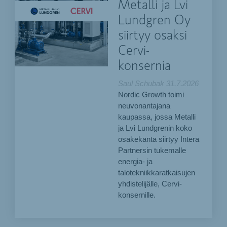
Metalli ja Lvi
Lundgren Oy
siirtyy osaksi
Cervi-
konsernia
Saul Schubak
31.7.2026
Nordic Growth toimi
neuvonantajana
kaupassa, jossa Metalli
ja Lvi Lundgrenin koko
osakekanta siirtyy Intera
Partnersin tukemalle
energia- ja
talotekniikkaratkaisujen
yhdistelijälle, Cervi-
konsernille.