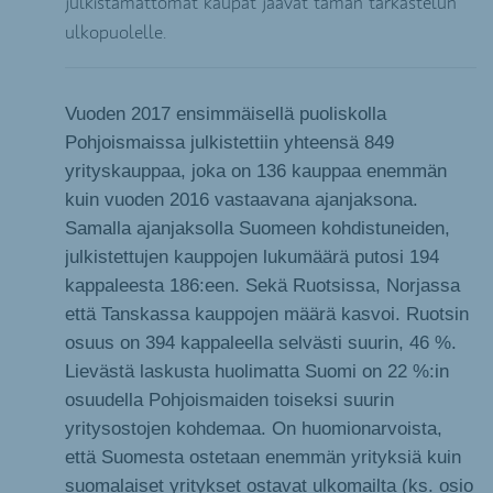
julkistamattomat kaupat jäävät tämän tarkastelun
ulkopuolelle.
Vuoden 2017 ensimmäisellä puoliskolla
Pohjoismaissa julkistettiin yhteensä 849
yrityskauppaa, joka on 136 kauppaa enemmän
kuin vuoden 2016 vastaavana ajanjaksona.
Samalla ajanjaksolla Suomeen kohdistuneiden,
julkistettujen kauppojen lukumäärä putosi 194
kappaleesta 186:een. Sekä Ruotsissa, Norjassa
että Tanskassa kauppojen määrä kasvoi. Ruotsin
osuus on 394 kappaleella selvästi suurin, 46 %.
Lievästä laskusta huolimatta Suomi on 22 %:in
osuudella Pohjoismaiden toiseksi suurin
yritysostojen kohdemaa. On huomionarvoista,
että Suomesta ostetaan enemmän yrityksiä kuin
suomalaiset yritykset ostavat ulkomailta (ks. osio