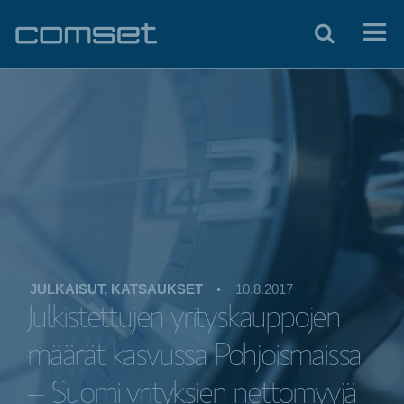
JULKAISUT, KATSAUKSET
•
10.8.2017
Julkistettujen yrityskauppojen
määrät kasvussa Pohjoismaissa
– Suomi yrityksien nettomyyjä