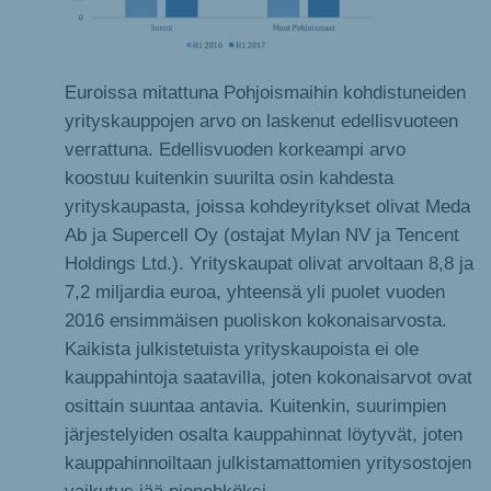
Euroissa mitattuna Pohjoismaihin kohdistuneiden
yrityskauppojen arvo on laskenut edellisvuoteen
verrattuna. Edellisvuoden korkeampi arvo
koostuu kuitenkin suurilta osin kahdesta
yrityskaupasta, joissa kohdeyritykset olivat Meda
Ab ja Supercell Oy (ostajat Mylan NV ja Tencent
Holdings Ltd.). Yrityskaupat olivat arvoltaan 8,8 ja
7,2 miljardia euroa, yhteensä yli puolet vuoden
2016 ensimmäisen puoliskon kokonaisarvosta.
Kaikista julkistetuista yrityskaupoista ei ole
kauppahintoja saatavilla, joten kokonaisarvot ovat
osittain suuntaa antavia. Kuitenkin, suurimpien
järjestelyiden osalta kauppahinnat löytyvät, joten
kauppahinnoiltaan julkistamattomien yritysostojen