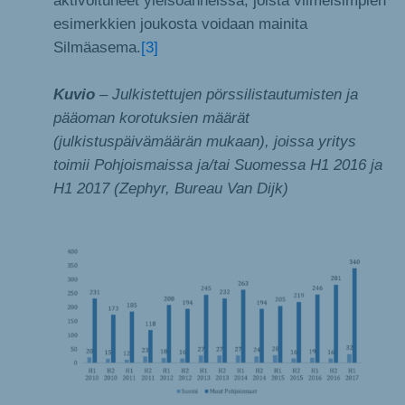
aktivoituneet yleisöanneissa, joista viimeisimpien
esimerkkien joukosta voidaan mainita
Silmäasema.
[3]
Kuvio
– Julkistettujen pörssilistautumisten ja
pääoman korotuksien määrät
(julkistuspäivämäärän mukaan), joissa yritys
toimii Pohjoismaissa ja/tai Suomessa H1 2016 ja
H1 2017 (Zephyr, Bureau Van Dijk)