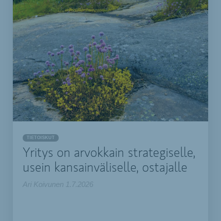
TIETOISKUT
Yritys on arvokkain strategiselle,
usein kansainväliselle, ostajalle
Ari Koivunen
1.7.2026