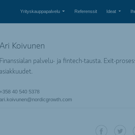
Yrityskauppapalvelu
Referenssit
Ideat
Ih
Ari Koivunen
Finanssialan palvelu- ja fintech-tausta. Exit-proses
asiakkuudet.
+358 40 540 5378
ari.koivunen@nordicgrowth.com