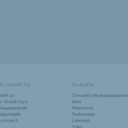
dic Growth Oy
Sivukartta
et® on
Comset® yrityskauppapalvelu
ic Growth Oy:n
Ideat
skauppapalvelu
Referenssit
jayrittäjille
Testimonials
comset.fi
Lataukset
Yritys