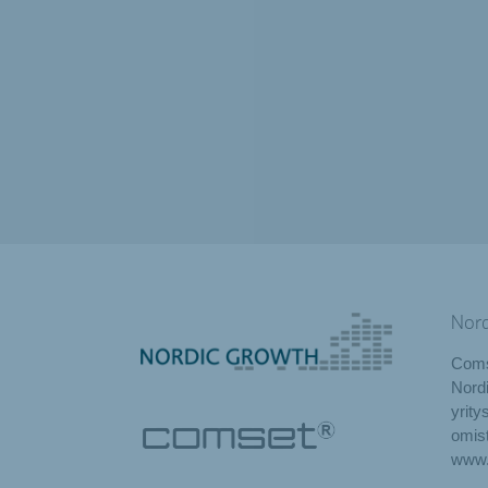
Nor
Coms
Nord
yrity
omista
www.