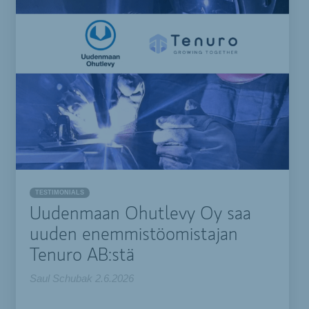
TESTIMONIALS
Uudenmaan Ohutlevy Oy saa
uuden enemmistöomistajan
Tenuro AB:stä
Saul Schubak
2.6.2026