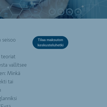
a seisoo
Tilaa maksuton
keskusteluhetki
 teoriat
esta vallitsee
nen: Minkä
kti tai
n
lanniksi