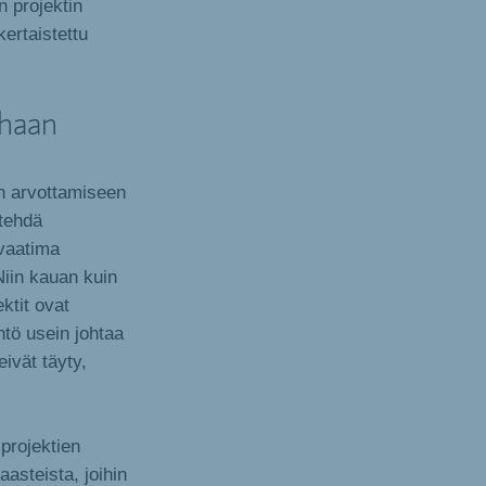
n projektin
ertaistettu
rhaan
en arvottamiseen
tehdä
 vaatima
Niin kauan kuin
ektit ovat
ntö usein johtaa
ivät täyty,
 projektien
aasteista, joihin