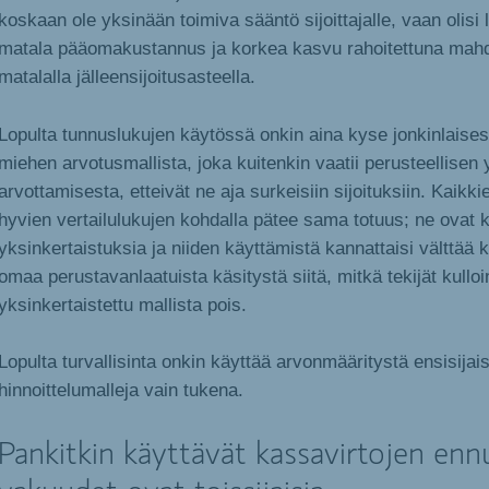
koskaan ole yksinään toimiva sääntö sijoittajalle, vaan olisi 
matala pääomakustannus ja korkea kasvu rahoitettuna mah
matalalla jälleensijoitusasteella.
Lopulta tunnuslukujen käytössä onkin aina kyse jonkinlaise
miehen arvotusmallista, joka kuitenkin vaatii perusteellise
arvottamisesta, etteivät ne aja surkeisiin sijoituksiin. Kaikk
hyvien vertailulukujen kohdalla pätee sama totuus; ne ovat k
yksinkertaistuksia ja niiden käyttämistä kannattaisi välttää 
omaa perustavanlaatuista käsitystä siitä, mitkä tekijät kulloi
yksinkertaistettu mallista pois.
Lopulta turvallisinta onkin käyttää arvonmääritystä ensisijais
hinnoittelumalleja vain tukena.
Pankitkin käyttävät kassavirtojen enn