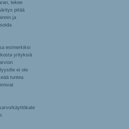
ran, tekee
äritys pitää
innin ja
isoida
ssa esimerkiksi
ukosta yrityksiä
arvion
ysille ei ole
keää tuntea
oimivat
sarvo/käyttökate
n: