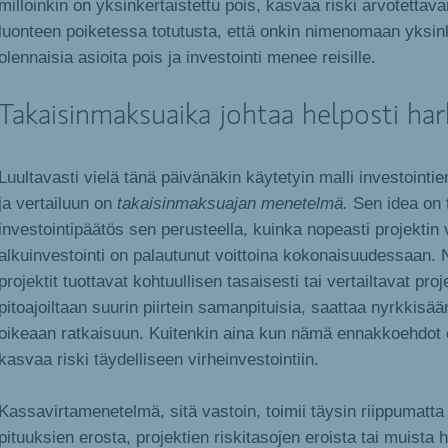
milloinkin on yksinkertaistettu pois, kasvaa riski arvotettava
luonteen poiketessa totutusta, että onkin nimenomaan yksink
olennaisia asioita pois ja investointi menee reisille.
Takaisinmaksuaika johtaa helposti ha
Luultavasti vielä tänä päivänäkin käytetyin malli investointi
ja vertailuun on
takaisinmaksuajan menetelmä.
Sen idea on 
investointipäätös sen perusteella, kuinka nopeasti projektin
alkuinvestointi on palautunut voittoina kokonaisuudessaan. 
projektit tuottavat kohtuullisen tasaisesti tai vertailtavat proj
pitoajoiltaan suurin piirtein samanpituisia, saattaa nyrkkisää
oikeaan ratkaisuun. Kuitenkin aina kun nämä ennakkoehdot e
kasvaa riski täydelliseen virheinvestointiin.
Kassavirtamenetelmä, sitä vastoin, toimii täysin riippumatta
pituuksien erosta, projektien riskitasojen eroista tai muista h