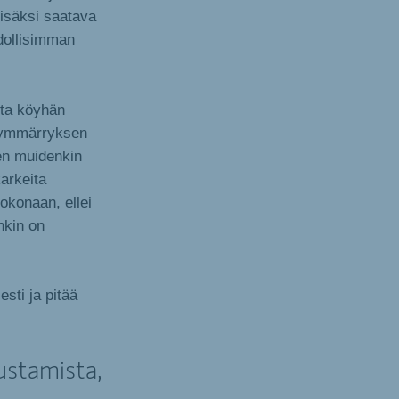
lisäksi saatava
dollisimman
sta köyhän
n ymmärryksen
ien muidenkin
arkeita
kokonaan, ellei
nkin on
esti ja pitää
ustamista,