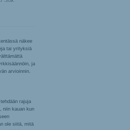
CF:stä.
skentässä näkee
ja tai yrityksiä
välttämättä
yrkkisäännöin, ja
än arvioinnin.
 tehdään rajuja
, niin kauan kun
iseen
 ole siitä, mitä