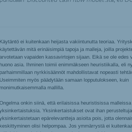
puhutaan ’
Discounted cash flow model
’
:
sta, eli D
Käytäntö ei kuitenkaan heijasta vakiintunutta teoriaa. Yrity
käytettävän mitä erinäisimpiä tapoja ja malleja, joilla projekte
arvotetaan vapaiden kassavirtojen sijaan. Eikä se ole edes 
huono asia. Ihminen toimii enimmäkseen heuristiikalla, eli n
parhaimmillaan nyrkkisäännöt mahdollistavat nopeasti tehtäv
Useimmiten myös päädytään samaan lopputulokseen, kuin
monimutkaisemmalla mallilla.
Ongelma onkin siinä, että erilaisissa heuristisissa malleissa
yksinkertaistuksia. Yksinkertaistukset ovat ihan perusteltuja
yksinkertaistetaan epärelevantteja asioita pois, jotta olenna
keskittyminen olisi helpompaa. Jos ymmärrystä ei kuitenkaan