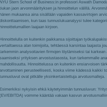
NYU Stern School of Business:in professori Aswath Damoda
tiukan jaon arvonmäärityksen ja hinnoittelun välillä. Arvonmä
hänen mukaansa aina sisällään vapaiden kassavirtojen arvio
diskonttaamisen, kun taas tunnuslukuanalyysi tulee kategor
hinnoittelumallien laajaan kirjoon.
Hinnoittelulla on kuitenkin paikkansa sijoittajan työkalupaki
vertailtaessa alan toimijoita, tehtäessä karsintaa laajasta jo
tarkemmin analysoitavien firmojen löytämiseksi tai karkean 
saamiseksi yrityksen arvostustasosta, kun tarkemmalle analy
mahdollisuutta. Hinnoittelussa on kuitenkin ensiarvoisen tär
arvottaminen perusteellisesti, koska viime kädessä kaikki t
tunnusluvut ovat pitkälle yksinkertaistettuja arvotusmalleja.
Esimerkiksi nykyisin ehkä käytetyimmän tunnusluvun: Yrity
(EV/EBITDA) voimme kääntää vakaan kasvun arvotusmallii