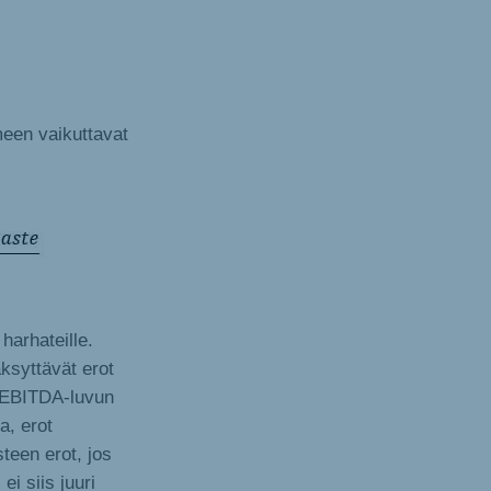
een vaikuttavat
harhateille.
ksyttävät erot
V/EBITDA-luvun
a, erot
teen erot, jos
i siis juuri