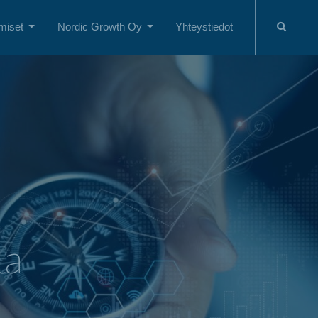
miset
Nordic Growth Oy
Yhteystiedot
la