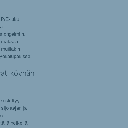
 P/E-luku
ja
ös ongelmiin.
s maksaa
 muillakin
työkalupakissa.
vat köyhän
 keskittyy
sijoittajan ja
le
ällä hetkellä,