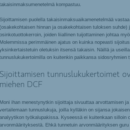
takaisinmaksumenetelmä kompastuu.
Sijoittamisen puolella takaisinmaksuaikamenetelmää vastaa
(osakekohtaisen hinnan ja osakekohtaisen tuloksen suhde) 
osinkotuottokerroin, joiden liiallinen tuijottaminen johtaa my
Molemmissa perimmäinen ajatus on kuinka nopeasti sijoitu
yksinkertaistetuin oletuksin itsensä takaisin. Näillä ja useilla
tunnuslukukertoimilla on kuitenkin paikkansa sidosryhmien 
Sijoittamisen tunnuslukukertoimet o
miehen DCF
Moni ihan menestynytkin sijoittaja sivuuttaa arvottamisen ja
vertailemaan tunnuslukuja, joilla kylläkin on sijansa jokaisen 
analyytikon työkalupakissa. Kyseessä ei kuitenkaan silloin o
arvonmäärityksestä. Ehkä tunnetuin arvonmäärityksen guru t