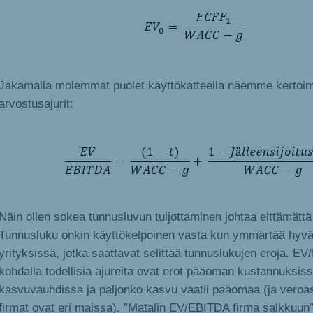
Jakamalla molemmat puolet käyttökatteella näemme kertoim
arvostusajurit:
Näin ollen sokea tunnusluvun tuijottaminen johtaa eittämättä 
Tunnusluku onkin käyttökelpoinen vasta kun ymmärtää hyvä
yrityksissä, jotka saattavat selittää tunnuslukujen eroja. E
kohdalla todellisia ajureita ovat erot pääoman kustannuksiss
kasvuvauhdissa ja paljonko kasvu vaatii pääomaa (ja veroas
firmat ovat eri maissa). ”Matalin EV/EBITDA firma salkkuun” e