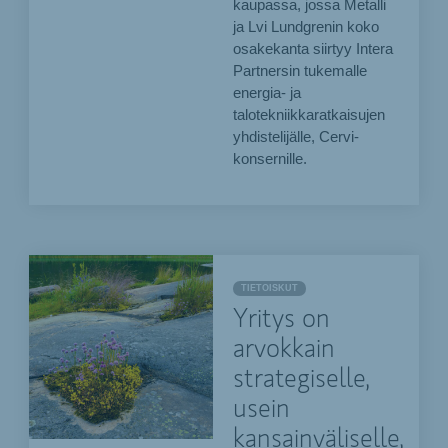
kaupassa, jossa Metalli
ja Lvi Lundgrenin koko
osakekanta siirtyy Intera
Partnersin tukemalle
energia- ja
talotekniikkaratkaisujen
yhdistelijälle, Cervi-
konsernille.
TIETOISKUT
Yritys on
arvokkain
strategiselle,
usein
kansainväliselle,