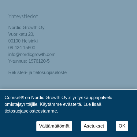
Yhteystiedot
Nordic Growth Oy
Vuorikatu 20,
00100 Helsinki
09 424 15600
info@nordicgrowth.com
Y-tunnus: 1976120-5
Rekisteri- ja tietosuojaseloste
Comset® on Nordic Growth Oy:n yrityskauppapalvelu
omistajayrittäjille. Käytämme evästeitä.
Lue lisää
tietosuojaselosteestamme.
Välttämättömät
Asetukset
OK