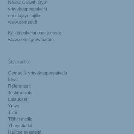
Nordic Growth Oy:n
yrityskauppapalvelu
omistajayrittäjille
www.comset.fi
Kaikki palvelut osoitteessa:
www.nordicgrowth.com
Sivukartta
Comset® yrityskauppapalvelu
Ideat
Referenssit
Testimonials
Lataukset
Yritys
Tiimi
Töihin meille
Yhteystiedot
Hallitse evästeitä