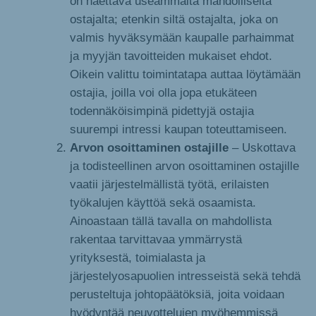
on haettava useammalta mahdolliselta
ostajalta; etenkin siltä ostajalta, joka on
valmis hyväksymään kaupalle parhaimmat
ja myyjän tavoitteiden mukaiset ehdot.
Oikein valittu toimintatapa auttaa löytämään
ostajia, joilla voi olla jopa etukäteen
todennäköisimpinä pidettyjä ostajia
suurempi intressi kaupan toteuttamiseen.
Arvon osoittaminen ostajille
– Uskottava
ja todisteellinen arvon osoittaminen ostajille
vaatii järjestelmällistä työtä, erilaisten
työkalujen käyttöä sekä osaamista.
Ainoastaan tällä tavalla on mahdollista
rakentaa tarvittavaa ymmärrystä
yrityksestä, toimialasta ja
järjestelyosapuolien intresseistä sekä tehdä
perusteltuja johtopäätöksiä, joita voidaan
hyödyntää neuvottelujen myöhemmissä