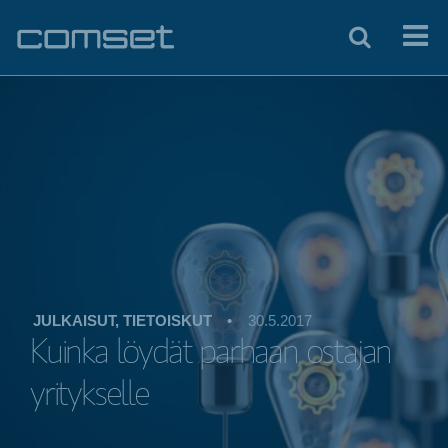
JULKAISUT, TIETOISKUT
•
30.5.2017
Kuinka löydät parhaan ostajan
yritykselle