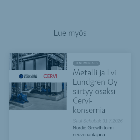
Lue myös
TESTIMONIALS
Metalli ja Lvi
Lundgren Oy
siirtyy osaksi
Cervi-
konsernia
Saul Schubak
31.7.2026
Nordic Growth toimi
neuvonantajana