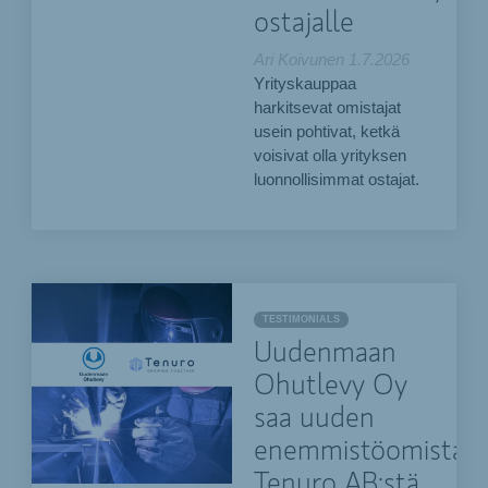
ostajalle
Ari Koivunen
1.7.2026
Yrityskauppaa
harkitsevat omistajat
usein pohtivat, ketkä
voisivat olla yrityksen
luonnollisimmat ostajat.
TESTIMONIALS
Uudenmaan
Ohutlevy Oy
saa uuden
enemmistöomistaja
Tenuro AB:stä