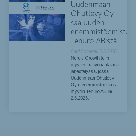
Uudenmaan
Ohutlevy Oy
saa uuden
enemmistöomistaja
Tenuro AB:stä
Saul Schubak
2.6.2026
Nordic Growth toimi
myyjien neuvonantajana
järjestelyssä, jossa
Uudenmaan Ohutlevy
Oy:n enemmistöosuus
myytiin Tenuro AB:lle
2.6.2026.