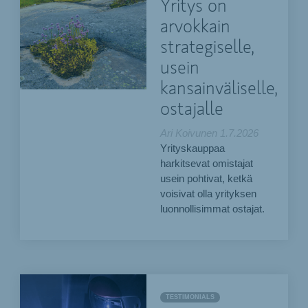
Yritys on
arvokkain
strategiselle,
usein
kansainväliselle,
ostajalle
Ari Koivunen
1.7.2026
Yrityskauppaa
harkitsevat omistajat
usein pohtivat, ketkä
voisivat olla yrityksen
luonnollisimmat ostajat.
TESTIMONIALS