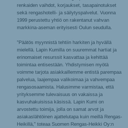
renkaiden vaihdot, korjaukset, tasapainotukset
sekä rengashotelli- ja säilytyspalvelut. Vuonna
1999 perustettu yhtiö on rakentanut vahvan
markkina-aseman erityisesti Oulun seudulla.
”Päätös myynnistä tehtiin harkiten ja hyvällä
mielellä. Lapin Kumilla on suuremmat hartiat ja
erinomaiset resurssit kasvattaa ja kehittää
toimintaa entisestään. Yhdistymisen myötä
voimme tarjota asiakkaillemme entistä parempaa
palvelua, laajempaa valikoimaa ja vahvempaa
rengasosaamista. Halusimme varmistaa, että
yrityksemme tulevaisuus on vakaissa ja
kasvuhakuisissa käsissä. Lapin Kumi on
arvostettu toimija, jolla on samat arvot ja
asiakaslähtöinen ajattelutapa kuin meillä Rengas-
Heikillä,” toteaa Suomen Rengas-Heikki Oy:n