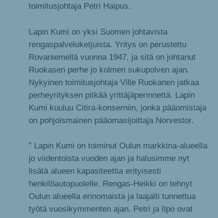
toimitusjohtaja Petri Haipus.
Lapin Kumi on yksi Suomen johtavista
rengaspalveluketjuista. Yritys on perustettu
Rovaniemellä vuonna 1947, ja sitä on johtanut
Ruokasen perhe jo kolmen sukupolven ajan.
Nykyinen toimitusjohtaja Ville Ruokanen jatkaa
perheyrityksen pitkää yrittäjäperinnettä. Lapin
Kumi kuuluu Citira-konserniin, jonka pääomistaja
on pohjoismainen pääomasijoittaja Norvestor.
” Lapin Kumi on toiminut Oulun markkina-alueella
jo viidentoista vuoden ajan ja halusimme nyt
lisätä alueen kapasiteettia erityisesti
henkilöautopuolelle. Rengas-Heikki on tehnyt
Oulun alueella erinomaista ja laajalti tunnettua
työtä vuosikymmenten ajan. Petri ja Ilpo ovat