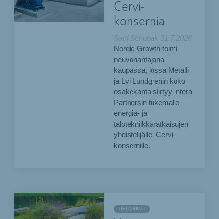
Cervi-
konsernia
Saul Schubak
31.7.2026
Nordic Growth toimi
neuvonantajana
kaupassa, jossa Metalli
ja Lvi Lundgrenin koko
osakekanta siirtyy Intera
Partnersin tukemalle
energia- ja
talotekniikkaratkaisujen
yhdistelijälle, Cervi-
konsernille.
TIETOISKUT