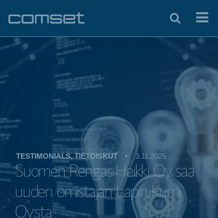
TESTIMONIALS, TIETOISKUT
•
3.11.2025
Suomen Rengas-Heikki Oy saa
uuden omistajan Lapin Kumi
Oy:sta