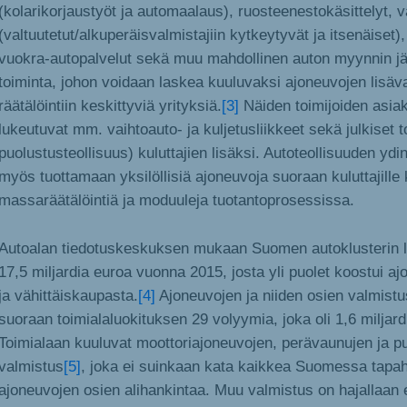
(kolarikorjaustyöt ja automaalaus), ruosteenestokäsittelyt, 
(valtuutetut/alkuperäisvalmistajiin kytkeytyvät ja itsenäiset), 
vuokra-autopalvelut sekä muu mahdollinen auton myynnin jä
toiminta, johon voidaan laskea kuuluvaksi ajoneuvojen lisäv
räätälöintiin keskittyviä yrityksiä.
[3]
Näiden toimijoiden asiak
lukeutuvat mm. vaihtoauto- ja kuljetusliikkeet sekä julkiset t
puolustusteollisuus) kuluttajien lisäksi. Autoteollisuuden ydin
myös tuottamaan yksilöllisiä ajoneuvoja suoraan kuluttajille
massaräätälöintiä ja moduuleja tuotantoprosessissa.
Autoalan tiedotuskeskuksen mukaan Suomen autoklusterin lii
17,5 miljardia euroa vuonna 2015, josta yli puolet koostui a
ja vähittäiskaupasta.
[4]
Ajoneuvojen ja niiden osien valmist
suoraan toimialaluokituksen 29 volyymia, joka oli 1,6 miljard
Toimialaan kuuluvat moottoriajoneuvojen, perävaunujen ja p
valmistus
[5]
, joka ei suinkaan kata kaikkea Suomessa tapa
ajoneuvojen osien alihankintaa. Muu valmistus on hajallaan e