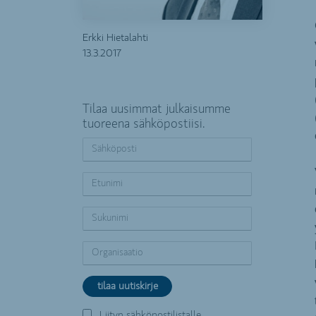
Erkki Hietalahti
13.3.2017
Tilaa uusimmat julkaisumme
tuoreena sähköpostiisi.
Liityn sähköpostilistalle.