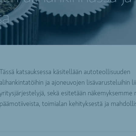
sa
Tässä katsauksessa käsitellään autoteollisuuden
alihankintatöihin ja ajoneuvojen lisävarusteluihin lii
yritysjärjestelyjä, sekä esitetään näkemyksemme 
päämotiiveista, toimialan kehityksestä ja mahdolli