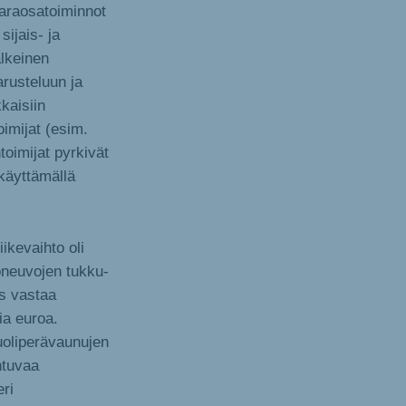
varaosatoiminnot
sijais- ja
lkeinen
arusteluun ja
kaisiin
oimijat (esim.
toimijat pyrkivät
 käyttämällä
kevaihto oli
joneuvojen tukku-
us vastaa
ia euroa.
uoliperävaunujen
htuvaa
ri