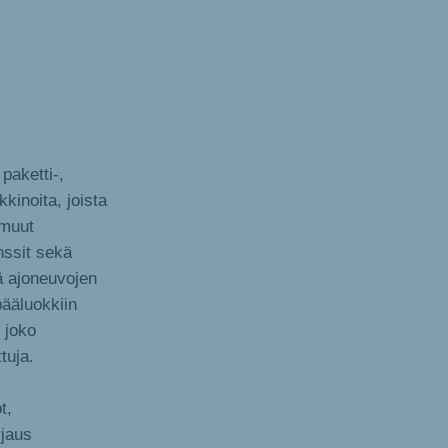
paketti-,
kinoita, joista
 muut
nssit sekä
ä ajoneuvojen
pääluokkiin
 joko
tuja.
t,
rjaus