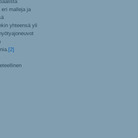
iaalista
eri malleja ja
sä
kin yhteensä yli
hyötyajoneuvot
n
nia.
[2]
eteellinen