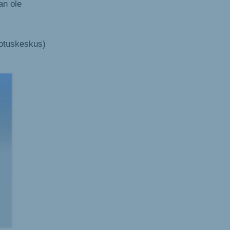
an ole
edotuskeskus)