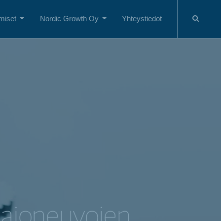
miset
Nordic Growth Oy
Yhteystiedot
 ajoneuvojen