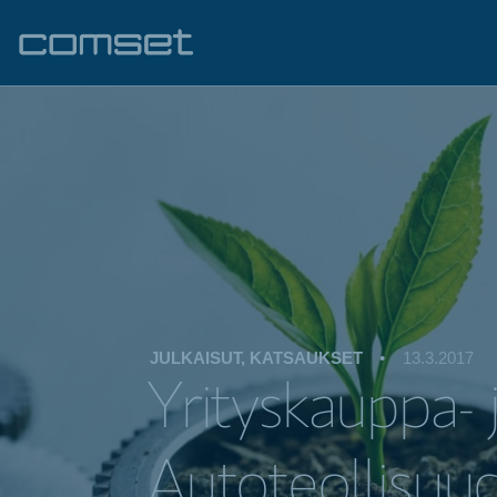
JULKAISUT, KATSAUKSET
•
13.3.2017
Yrityskauppa- 
Autoteollisuud