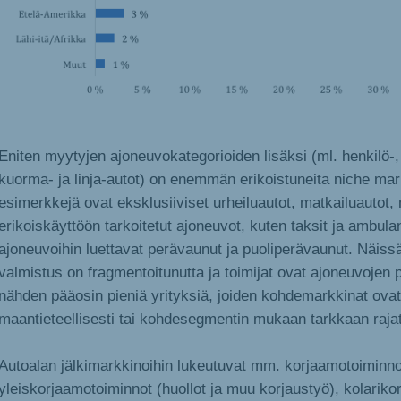
Eniten myytyjen ajoneuvokategorioiden lisäksi (ml. henkilö-, 
kuorma- ja linja-autot) on enemmän erikoistuneita niche mark
esimerkkejä ovat eksklusiiviset urheiluautot, matkailuautot,
erikoiskäyttöön tarkoitetut ajoneuvot, kuten taksit ja ambula
ajoneuvoihin luettavat perävaunut ja puoliperävaunut. Näiss
valmistus on fragmentoitunutta ja toimijat ovat ajoneuvojen 
nähden pääosin pieniä yrityksiä, joiden kohdemarkkinat ovat
maantieteellisesti tai kohdesegmentin mukaan tarkkaan rajat
Autoalan jälkimarkkinoihin lukeutuvat mm. korjaamotoiminno
yleiskorjaamotoiminnot (huollot ja muu korjaustyö), kolariko