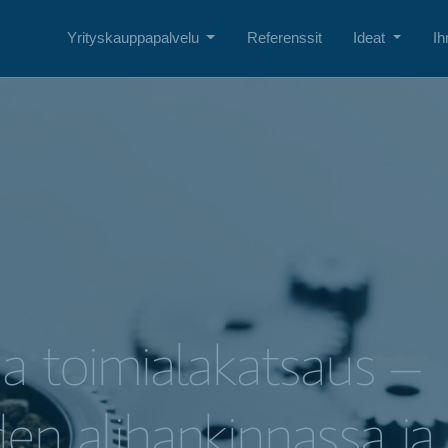
Yrityskauppapalvelu
Referenssit
Ideat
Ih
ja toimialakatsaus –
en alihankinnassa ja