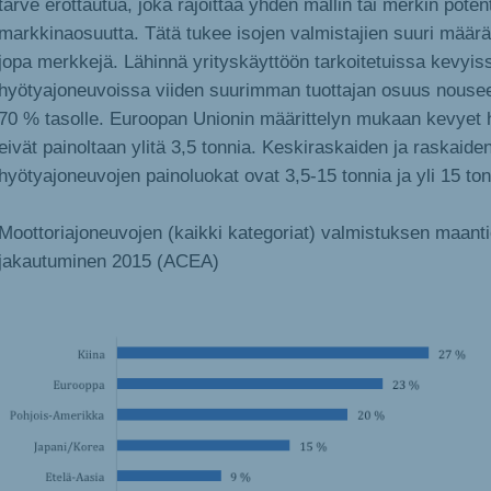
tarve erottautua, joka rajoittaa yhden mallin tai merkin potent
markkinaosuutta. Tätä tukee isojen valmistajien suuri määrä 
jopa merkkejä. Lähinnä yrityskäyttöön tarkoitetuissa kevyis
hyötyajoneuvoissa viiden suurimman tuottajan osuus nousee
70 % tasolle. Euroopan Unionin määrittelyn mukaan kevyet 
eivät painoltaan ylitä 3,5 tonnia. Keskiraskaiden ja raskaide
hyötyajoneuvojen painoluokat ovat 3,5-15 tonnia ja yli 15 ton
Moottoriajoneuvojen (kaikki kategoriat) valmistuksen maanti
jakautuminen 2015 (ACEA)