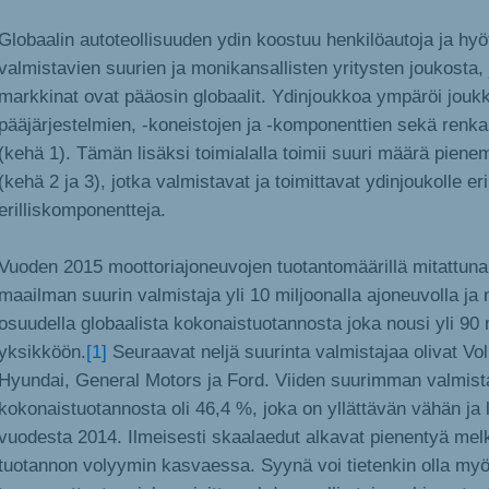
Globaalin autoteollisuuden ydin koostuu henkilöautoja ja hy
valmistavien suurien ja monikansallisten yritysten joukosta, 
markkinat ovat pääosin globaalit. Ydinjoukkoa ympäröi jouk
pääjärjestelmien, -koneistojen ja -komponenttien sekä renkai
(kehä 1). Tämän lisäksi toimialalla toimii suuri määrä pienem
(kehä 2 ja 3), jotka valmistavat ja toimittavat ydinjoukolle er
erilliskomponentteja.
Vuoden 2015 moottoriajoneuvojen tuotantomäärillä mitattuna 
maailman suurin valmistaja yli 10 miljoonalla ajoneuvolla ja
osuudella globaalista kokonaistuotannosta joka nousi yli 90
yksikköön.
[1]
Seuraavat neljä suurinta valmistajaa olivat V
Hyundai, General Motors ja Ford. Viiden suurimman valmist
kokonaistuotannosta oli 46,4 %, joka on yllättävän vähän ja 
vuodesta 2014. Ilmeisesti skaalaedut alkavat pienentyä mel
tuotannon volyymin kasvaessa. Syynä voi tietenkin olla myös