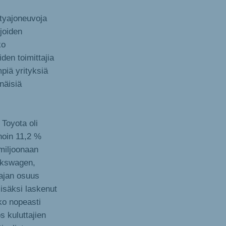
ötyajoneuvoja
joiden
ko
den toimittajia
piä yrityksiä
inäisiä
Toyota oli
 noin 11,2 %
 miljoonaan
olkswagen,
ajan osuus
lisäksi laskenut
ko nopeasti
 kuluttajien