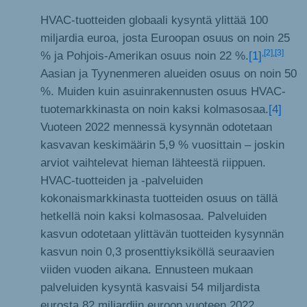
HVAC-tuotteiden globaali kysyntä ylittää 100
miljardia euroa, josta Euroopan osuus on noin 25
,
[2]
,
[3]
% ja Pohjois-Amerikan osuus noin 22 %.
[1]
Aasian ja Tyynenmeren alueiden osuus on noin 50
%. Muiden kuin asuinrakennusten osuus HVAC-
tuotemarkkinasta on noin kaksi kolmasosaa.
[4]
Vuoteen 2022 mennessä kysynnän odotetaan
kasvavan keskimäärin 5,9 % vuosittain – joskin
arviot vaihtelevat hieman lähteestä riippuen.
HVAC-tuotteiden ja -palveluiden
kokonaismarkkinasta tuotteiden osuus on tällä
hetkellä noin kaksi kolmasosaa. Palveluiden
kasvun odotetaan ylittävän tuotteiden kysynnän
kasvun noin 0,3 prosenttiyksiköllä seuraavien
viiden vuoden aikana. Ennusteen mukaan
palveluiden kysyntä kasvaisi 54 miljardista
eurosta 82 miljardiin euroon vuoteen 2022