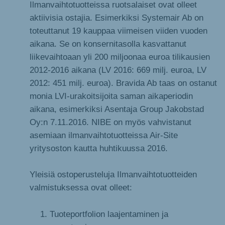
Ilmanvaihtotuotteissa ruotsalaiset ovat olleet
aktiivisia ostajia. Esimerkiksi Systemair Ab on
toteuttanut 19 kauppaa viimeisen viiden vuoden
aikana. Se on konsernitasolla kasvattanut
liikevaihtoaan yli 200 miljoonaa euroa tilikausien
2012-2016 aikana (LV 2016: 669 milj. euroa, LV
2012: 451 milj. euroa). Bravida Ab taas on ostanut
monia LVI-urakoitsijoita saman aikaperiodin
aikana, esimerkiksi Asentaja Group Jakobstad
Oy:n 7.11.2016. NIBE on myös vahvistanut
asemiaan ilmanvaihtotuotteissa Air-Site
yritysoston kautta huhtikuussa 2016.
Yleisiä ostoperusteluja Ilmanvaihtotuotteiden
valmistuksessa ovat olleet:
Tuoteportfolion laajentaminen ja