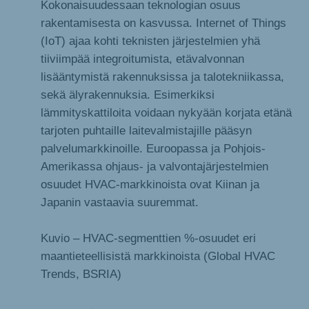
Kokonaisuudessaan teknologian osuus
rakentamisesta on kasvussa. Internet of Things
(IoT) ajaa kohti teknisten järjestelmien yhä
tiiviimpää integroitumista, etävalvonnan
lisääntymistä rakennuksissa ja talotekniikassa,
sekä älyrakennuksia. Esimerkiksi
lämmityskattiloita voidaan nykyään korjata etänä
tarjoten puhtaille laitevalmistajille pääsyn
palvelumarkkinoille. Euroopassa ja Pohjois-
Amerikassa ohjaus- ja valvontajärjestelmien
osuudet HVAC-markkinoista ovat Kiinan ja
Japanin vastaavia suuremmat.
Kuvio – HVAC-segmenttien %-osuudet eri
maantieteellisistä markkinoista (Global HVAC
Trends, BSRIA)