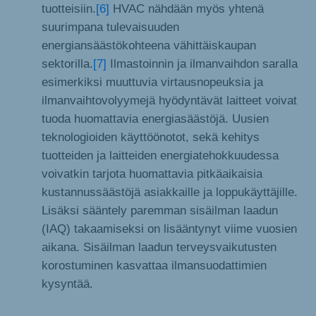
tuotteisiin.
[6]
HVAC nähdään myös yhtenä
suurimpana tulevaisuuden
energiansäästökohteena vähittäiskaupan
sektorilla.
[7]
Ilmastoinnin ja ilmanvaihdon saralla
esimerkiksi muuttuvia virtausnopeuksia ja
ilmanvaihtovolyymejä hyödyntävät laitteet voivat
tuoda huomattavia energiasäästöjä. Uusien
teknologioiden käyttöönotot, sekä kehitys
tuotteiden ja laitteiden energiatehokkuudessa
voivatkin tarjota huomattavia pitkäaikaisia
kustannussäästöjä asiakkaille ja loppukäyttäjille.
Lisäksi sääntely paremman sisäilman laadun
(IAQ) takaamiseksi on lisääntynyt viime vuosien
aikana. Sisäilman laadun terveysvaikutusten
korostuminen kasvattaa ilmansuodattimien
kysyntää.