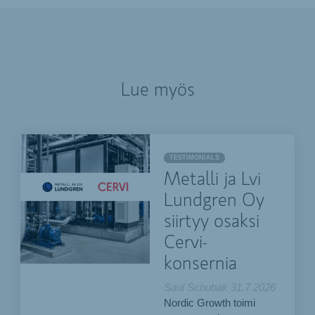
Lue myös
TESTIMONIALS
Metalli ja Lvi
Lundgren Oy
siirtyy osaksi
Cervi-
konsernia
Saul Schubak
31.7.2026
Nordic Growth toimi