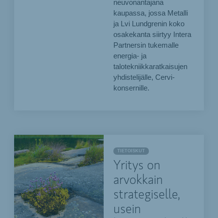
neuvonantajana
kaupassa, jossa Metalli
ja Lvi Lundgrenin koko
osakekanta siirtyy Intera
Partnersin tukemalle
energia- ja
talotekniikkaratkaisujen
yhdistelijälle, Cervi-
konsernille.
TIETOISKUT
Yritys on
arvokkain
strategiselle,
usein