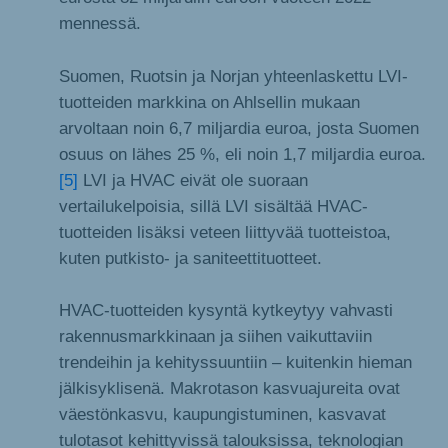
mennessä.
Suomen, Ruotsin ja Norjan yhteenlaskettu LVI-
tuotteiden markkina on Ahlsellin mukaan
arvoltaan noin 6,7 miljardia euroa, josta Suomen
osuus on lähes 25 %, eli noin 1,7 miljardia euroa.
[5]
LVI ja HVAC eivät ole suoraan
vertailukelpoisia, sillä LVI sisältää HVAC-
tuotteiden lisäksi veteen liittyvää tuotteistoa,
kuten putkisto- ja saniteettituotteet.
HVAC-tuotteiden kysyntä kytkeytyy vahvasti
rakennusmarkkinaan ja siihen vaikuttaviin
trendeihin ja kehityssuuntiin – kuitenkin hieman
jälkisyklisenä. Makrotason kasvuajureita ovat
väestönkasvu, kaupungistuminen, kasvavat
tulotasot kehittyvissä talouksissa, teknologian