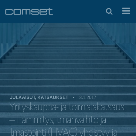
JULKAISUT, KATSAUKSET
•
3.1.2017
Yrityskauppa- ja toimialakatsaus
– Lämmitys, ilmanvaihto ja
ilmastointi (HVAC) yhdistyy ja