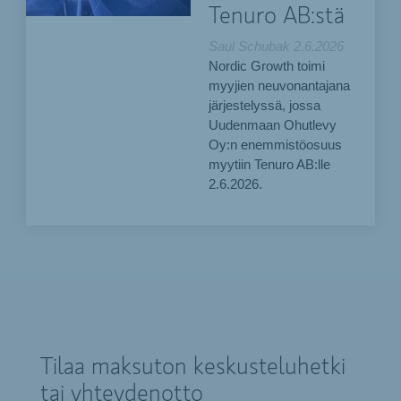
Tenuro AB:stä
Saul Schubak
2.6.2026
Nordic Growth toimi
myyjien neuvonantajana
järjestelyssä, jossa
Uudenmaan Ohutlevy
Oy:n enemmistöosuus
myytiin Tenuro AB:lle
2.6.2026.
Tilaa maksuton keskusteluhetki
tai yhteydenotto