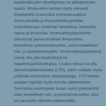
maailmalla joko lämmityksen tai jäähdytyksen
kautta. Ilmanvaihto luetaan myös yleisesti
ilmastointiin kuuluvaksi kokonaisuudeksi.
Ilmanvaihdolla ja ilmastoinnilla pyritään
kontrolloimaan sisäilman lämpötilaa, kosteutta,
laatua ja ilmavirtaa. Ilmanvaihtojärjestelmiin
lukeutuvat painovoimainen ilmanvaihto,
koneellinen poistoilmanvaihto, sekä koneellinen
tulo- ja poistoilmanvaihto. Ilmanvaihtojärjestelmät
voivat olla joko keskitettyjä tai
hajautettuja/tilakohtaisia. Lisäksi niissä voi olla
lämmöntalteenottolaite (LTO), joihin voidaan myös
yhdistää esimerkiksi lämpöpumppu. LTO-laitetta
voidaan käyttää myös kylmän talteenottoon.
Suomessa suurimpaan osaan uusiin pientaloihin
tulee koneellinen tulo- ja poistoilmanvaihto, joka
on varustettu lämmön talteenotolla.