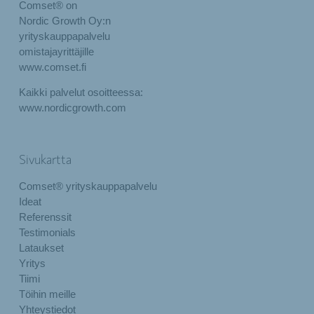
Comset® on
Nordic Growth Oy:n
yrityskauppapalvelu
omistajayrittäjille
www.comset.fi
Kaikki palvelut osoitteessa:
www.nordicgrowth.com
Sivukartta
Comset® yrityskauppapalvelu
Ideat
Referenssit
Testimonials
Lataukset
Yritys
Tiimi
Töihin meille
Yhteystiedot