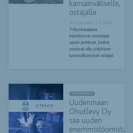
kansainväliselle,
ostajalle
Ari Koivunen
1.7.2026
Yrityskauppaa
harkitsevat omistajat
usein pohtivat, ketkä
voisivat olla yrityksen
luonnollisimmat ostajat.
TESTIMONIALS
Uudenmaan
Ohutlevy Oy
saa uuden
enemmistöomistaja