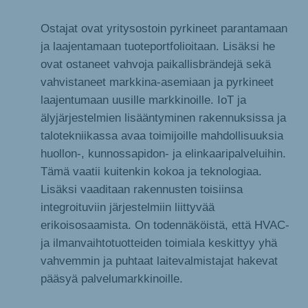
Ostajat ovat yritysostoin pyrkineet parantamaan
ja laajentamaan tuoteportfolioitaan. Lisäksi he
ovat ostaneet vahvoja paikallisbrändejä sekä
vahvistaneet markkina-asemiaan ja pyrkineet
laajentumaan uusille markkinoille. IoT ja
älyjärjestelmien lisääntyminen rakennuksissa ja
talotekniikassa avaa toimijoille mahdollisuuksia
huollon-, kunnossapidon- ja elinkaaripalveluihin.
Tämä vaatii kuitenkin kokoa ja teknologiaa.
Lisäksi vaaditaan rakennusten toisiinsa
integroituviin järjestelmiin liittyvää
erikoisosaamista. On todennäköistä, että HVAC-
ja ilmanvaihtotuotteiden toimiala keskittyy yhä
vahvemmin ja puhtaat laitevalmistajat hakevat
pääsyä palvelumarkkinoille.