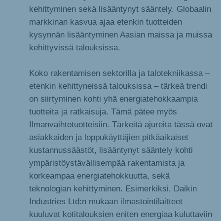
kehittyminen sekä lisääntynyt sääntely. Globaalin
markkinan kasvua ajaa etenkin tuotteiden
kysynnän lisääntyminen Aasian maissa ja muissa
kehittyvissä talouksissa.
Koko rakentamisen sektorilla ja talotekniikassa –
etenkin kehittyneissä talouksissa – tärkeä trendi
on siirtyminen kohti yhä energiatehokkaampia
tuotteita ja ratkaisuja. Tämä pätee myös
Ilmanvaihtotuotteisiin. Tärkeitä ajureita tässä ovat
asiakkaiden ja loppukäyttäjien pitkäaikaiset
kustannussäästöt, lisääntynyt sääntely kohti
ympäristöystävällisempää rakentamista ja
korkeampaa energiatehokkuutta, sekä
teknologian kehittyminen. Esimerkiksi, Daikin
Industries Ltd:n mukaan ilmastointilaitteet
kuuluvat kotitalouksien eniten energiaa kuluttaviin