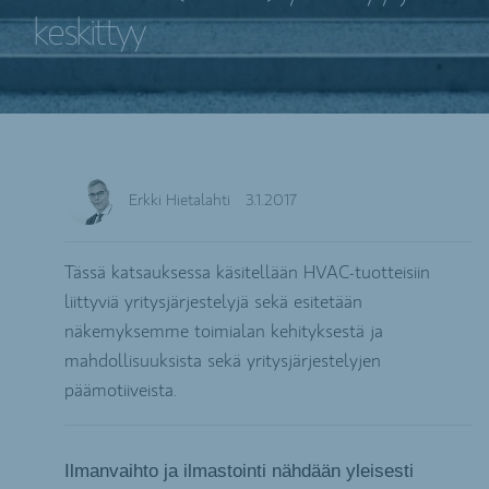
keskittyy
Erkki Hietalahti
3.1.2017
Tässä katsauksessa käsitellään HVAC-tuotteisiin
liittyviä yritysjärjestelyjä sekä esitetään
näkemyksemme toimialan kehityksestä ja
mahdollisuuksista sekä yritysjärjestelyjen
päämotiiveista.
Ilmanvaihto ja ilmastointi nähdään yleisesti