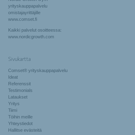
yrityskauppapalvelu
omistajayrittäjille
www.comset.fi
Kaikki palvelut osoitteessa:
www.nordicgrowth.com
Sivukartta
Comset® yrityskauppapalvelu
Ideat
Referenssit
Testimonials
Lataukset
Yritys
Tiimi
Töihin meille
Yhteystiedot
Hallitse evästeitä