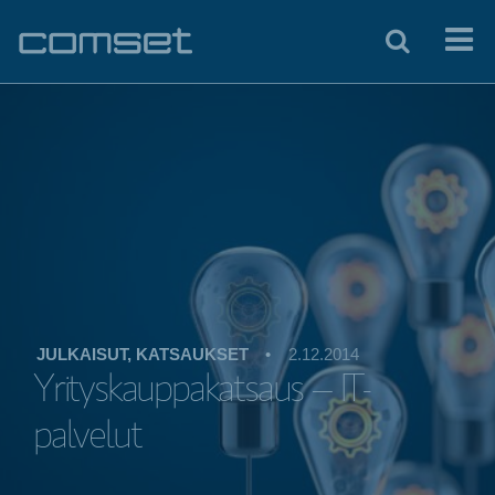
JULKAISUT, KATSAUKSET
•
2.12.2014
Yrityskauppakatsaus – IT-
palvelut