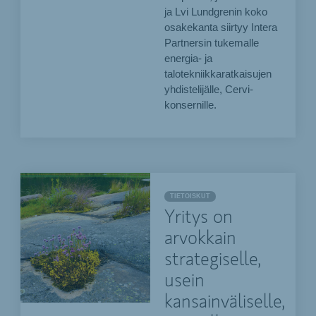
ja Lvi Lundgrenin koko
osakekanta siirtyy Intera
Partnersin tukemalle
energia- ja
talotekniikkaratkaisujen
yhdistelijälle, Cervi-
konsernille.
TIETOISKUT
Yritys on
arvokkain
strategiselle,
usein
kansainväliselle,