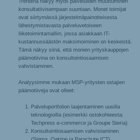
Trendinä näkyy myös palveluiden muuttuminen
konsultatiivisempaan suuntaan. Monet toimijat
ovat siirtymässä järjestelmäpainotteisesta
lähestymistavasta palveluvetoiseen
liiketoimintamalliin, jossa asiakkaan IT-
kustannussäästön maksimoiminen on keskeistä.
Tämä näkyy siinä, että monien yrityskauppojen
päämotiivina on konsultointiosaamisen
vahvistaminen.
Analyysimme mukaan MSP-yritysten ostajien
päämotiiveja ovat olleet:
Palveluportfolion laajentaminen uusilla
teknologioilla (esimerkki ostokohteesta:
Techpress e-commerce ja Groupe Steria)
Konsultointiosaamisen vahvistaminen
(Sigma, Oakton ja Parachute ICT)