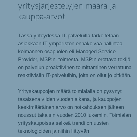
yritysjärjestelyjen määrä ja
kauppa-arvot
Tässä yhteydessä IT-palveluilla tarkoitetaan
asiakkaan IT-ympäristön ennakoivaa hallintaa
kolmannen osapuolen eli Managed Service
Provider, MSP:n, toimesta. MSP:n erottava tekijä
on palvelun proaktiivinen toimittaminen verrattuna
reaktiivisiin IT-palveluihin, joita on ollut jo pitkään.
Yrityskauppojen määrä toimialalla on pysynyt
tasaisena viiden vuoden aikana, ja kauppojen
keskimääräinen arvo on notkahduksen jälkeen
noussut takaisin vuoden 2010 lukemiin. Toimialan
yrityskaupoissa selkeä trendi on uusien
teknologioiden ja niihin liittyvän