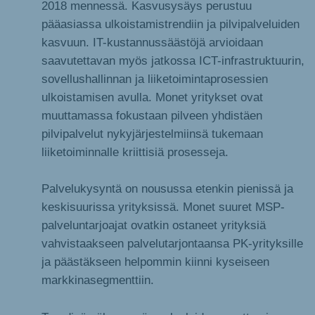
2018 mennessä. Kasvusysäys perustuu
pääasiassa ulkoistamistrendiin ja pilvipalveluiden
kasvuun. IT-kustannussäästöjä arvioidaan
saavutettavan myös jatkossa ICT-infrastruktuurin,
sovellushallinnan ja liiketoimintaprosessien
ulkoistamisen avulla. Monet yritykset ovat
muuttamassa fokustaan pilveen yhdistäen
pilvipalvelut nykyjärjestelmiinsä tukemaan
liiketoiminnalle kriittisiä prosesseja.
Palvelukysyntä on nousussa etenkin pienissä ja
keskisuurissa yrityksissä. Monet suuret MSP-
palveluntarjoajat ovatkin ostaneet yrityksiä
vahvistaakseen palvelutarjontaansa PK-yrityksille
ja päästäkseen helpommin kiinni kyseiseen
markkinasegmenttiin.