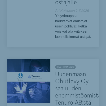
ostajalle
Ari Koivunen
1.7.2026
Yrityskauppaa
harkitsevat omistajat
usein pohtivat, ketkä
voisivat olla yrityksen
luonnollisimmat ostajat.
TESTIMONIALS
Uudenmaan
Ohutlevy Oy
saa uuden
enemmistöomistaja
Tenuro AB:stä