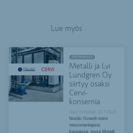
Lue myös
TESTIMONIALS
Metalli ja Lvi
Lundgren Oy
siirtyy osaksi
Cervi-
konsernia
Saul Schubak
31.7.2026
Nordic Growth toimi
neuvonantajana
kaupassa, jossa Metalli