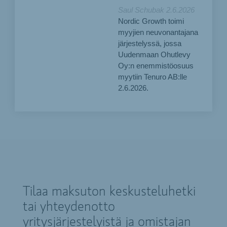
Saul Schubak
2.6.2026
Nordic Growth toimi
myyjien neuvonantajana
järjestelyssä, jossa
Uudenmaan Ohutlevy
Oy:n enemmistöosuus
myytiin Tenuro AB:lle
2.6.2026.
Tilaa maksuton keskusteluhetki
tai yhteydenotto
yritysjärjestelyistä ja omistajan