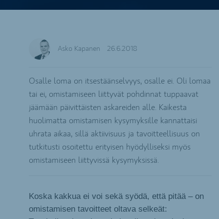
Asko Kapanen
26.6.2018
Osalle loma on itsestäänselvyys, osalle ei. Oli lomaa
tai ei, omistamiseen liittyvät pohdinnat tuppaavat
jäämään päivittäisten askareiden alle. Kaikesta
huolimatta omistamisen kysymyksille kannattaisi
uhrata aikaa, sillä aktiivisuus ja tavoitteellisuus on
tutkitusti osoitettu erityisen hyödylliseksi myös
omistamiseen liittyvissä kysymyksissä.
Koska kakkua ei voi sekä syödä, että pitää – on
omistamisen tavoitteet oltava selkeät: