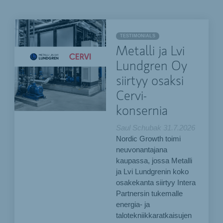
TESTIMONIALS
Metalli ja Lvi
Lundgren Oy
siirtyy osaksi
Cervi-
konsernia
Saul Schubak
31.7.2026
Nordic Growth toimi
neuvonantajana
kaupassa, jossa Metalli
ja Lvi Lundgrenin koko
osakekanta siirtyy Intera
Partnersin tukemalle
energia- ja
talotekniikkaratkaisujen