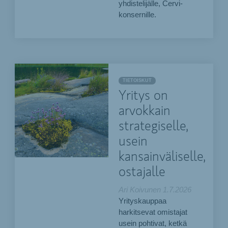
yhdistelijälle, Cervi-
konsernille.
TIETOISKUT
Yritys on
arvokkain
strategiselle,
usein
kansainväliselle,
ostajalle
Ari Koivunen
1.7.2026
Yrityskauppaa
harkitsevat omistajat
usein pohtivat, ketkä