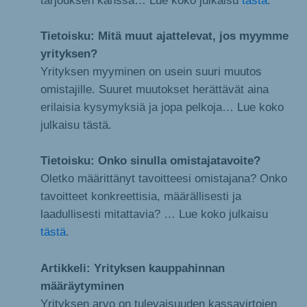
Tietoisku: Mitä muut ajattelevat, jos myymme
yrityksen?
Yrityksen myyminen on usein suuri muutos
omistajille. Suuret muutokset herättävät aina
erilaisia kysymyksiä ja jopa pelkoja… Lue koko
julkaisu tästä.
Tietoisku: Onko sinulla omistajatavoite?
Oletko määrittänyt tavoitteesi omistajana? Onko
tavoitteet konkreettisia, määrällisesti ja
laadullisesti mitattavia? … Lue koko julkaisu
tästä
.
Artikkeli: Yrityksen kauppahinnan
määräytyminen
Yrityksen arvo on tulevaisuuden kassavirtojen