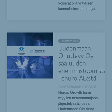
voisivat olla yrityksen
luonnollisimmat ostajat.
TESTIMONIALS
Uudenmaan
Ohutlevy Oy
saa uuden
enemmistöomistaja
Tenuro AB:stä
Saul Schubak
2.6.2026
Nordic Growth toimi
myyjien neuvonantajana
järjestelyssä, jossa
Uudenmaan Ohutlevy