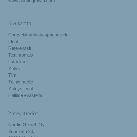
www.nordicgrowth.com
Sivukartta
Comset® yrityskauppapalvelu
Ideat
Referenssit
Testimonials
Lataukset
Yritys
Tiimi
Töihin meille
Yhteystiedot
Hallitse evästeitä
Yhteystiedot
Nordic Growth Oy
Vuorikatu 20,