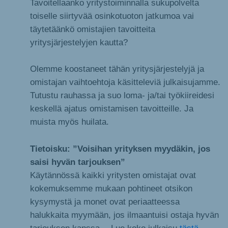
Tavoitellaanko yritystoiminnalla sukupolvelta
toiselle siirtyvää osinkotuoton jatkumoa vai
täytetäänkö omistajien tavoitteita
yritysjärjestelyjen kautta?
Olemme koostaneet tähän yritysjärjestelyjä ja
omistajan vaihtoehtoja käsitteleviä julkaisujamme.
Tutustu rauhassa ja suo loma- ja/tai työkiireidesi
keskellä ajatus omistamisen tavoitteille. Ja
muista myös huilata.
Tietoisku: ”Voisihan yrityksen myydäkin, jos
saisi hyvän tarjouksen”
Käytännössä kaikki yritysten omistajat ovat
kokemuksemme mukaan pohtineet otsikon
kysymystä ja monet ovat periaatteessa
halukkaita myymään, jos ilmaantuisi ostaja hyvän
tarjouksen kanssa… Lue koko julkaisu
tästä
.