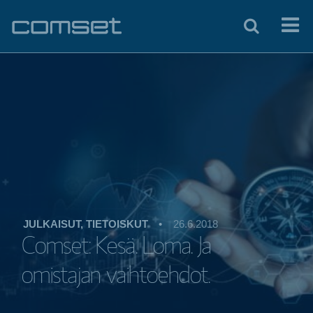
JULKAISUT, TIETOISKUT
•
26.6.2018
Comset: Kesä. Loma. Ja
omistajan vaihtoehdot.