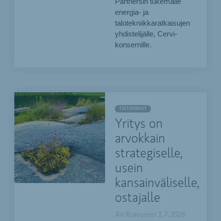
Partnersin tukemalle
energia- ja
talotekniikkaratkaisujen
yhdistelijälle, Cervi-
konsernille.
TIETOISKUT
Yritys on
arvokkain
strategiselle,
usein
kansainväliselle,
ostajalle
Ari Koivunen
1.7.2026