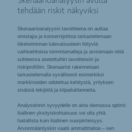
Skenaarioanalyysin avulla
tehdään riskit näkyviksi
Skenaarioanalyysin tavoitteena on auttaa
omistajia ja konsernijohtoa tarkastelemaan
liiketoiminnan tulevaisuuteen liittyviä
vaihtoehtoisia toimintamalleja ja arvioimaan niitä
suhteessa asetettuihin tavoitteisiin ja
riskiprofiiliin. Skenaariot rakennetaan
tarkastelemalla syvällisesti esimerkiksi
markkinoiden odotettua kehitystä, yrityksen
sisäisiä tekijöitä ja kilpailutilannetta.
Analysoinnin syvyydelle on aina olemassa optimi:
liiallinen yksityiskohtaisuus voi olla yhtä
haitallista kuin liiallinen suurpiirteisyys.
Arvonmäärityskin vaatii ammattitaitoa – sen