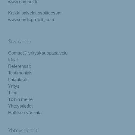
www.comset.fi
Kaikki palvelut osoitteessa:
www.nordicgrowth.com
Sivukartta
Comset® yrityskauppapalvelu
Ideat
Referenssit
Testimonials
Lataukset
Yritys
Tiimi
Töihin meille
Yhteystiedot
Hallitse evästeitä
Yhteystiedot