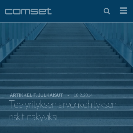
ARTIKKELIT, JULKAISUT
•
18.2.2014
Tee yrityksen arvonkehityksen
riskit näkyviksi