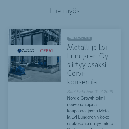
Lue myös
TESTIMONIALS
Metalli ja Lvi
Lundgren Oy
siirtyy osaksi
Cervi-
konsernia
Saul Schubak
31.7.2026
Nordic Growth toimi
neuvonantajana
kaupassa, jossa Metalli
ja Lvi Lundgrenin koko
osakekanta siirtyy Intera