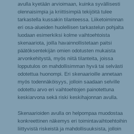
avulla kyetään arvioimaan, kuinka syvällisesti
olennaisimpia ja kriittisimpiä tekijöitä tulee
tarkastella kussakin tilanteessa. Liiketoiminnan
eri osa-alueiden huolellisen tarkastelun pohjalta
luodaan esimerkiksi kolme vaihtoehtoista
skenaariota, joilla havainnollistetaan paitsi
päätöksentekijän omien odotusten mukaista
arvonkehitystä, myös niitä tilanteita, joissa
lopputulos on mahdollisimman hyvä tai selvästi
odotettua huonompi. Eri skenaarioille annetaan
myös todennäköisyys, jolloin saadaan selville
odotettu arvo eri vaihtoehtojen painotettuna
keskiarvona sekä riski keskihajonnan avulla.
Skenaarioiden avulla on helpompaa muodostaa
konkreettinen näkemys eri toimintavaihtoehtoihin
liittyvistä riskeistä ja mahdollisuuksista, jolloin