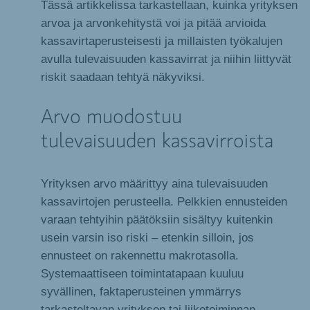
Tässä artikkelissa tarkastellaan, kuinka yrityksen
arvoa ja arvonkehitystä voi ja pitää arvioida
kassavirtaperusteisesti ja millaisten työkalujen
avulla tulevaisuuden kassavirrat ja niihin liittyvät
riskit saadaan tehtyä näkyviksi.
Arvo muodostuu
tulevaisuuden kassavirroista
Yrityksen arvo määrittyy aina tulevaisuuden
kassavirtojen perusteella. Pelkkien ennusteiden
varaan tehtyihin päätöksiin sisältyy kuitenkin
usein varsin iso riski – etenkin silloin, jos
ennusteet on rakennettu makrotasolla.
Systemaattiseen toimintatapaan kuuluu
syvällinen, faktaperusteinen ymmärrys
tarkasteltavan yrityksen tai liiketoiminnan