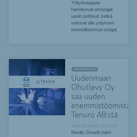
Yrityskauppaa
harkitsevat omistajat
usein pohtivat, ketkä
voisivat olla yrityksen
luonnollisimmat ostajat.
TESTIMONIALS
Uudenmaan
Ohutlevy Oy
saa uuden
enemmistöomistaja
Tenuro AB:stä
Saul Schubak
2.6.2026
Nordic Growth toimi