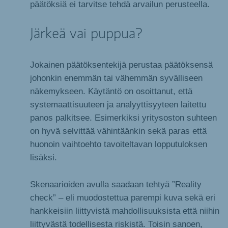
päätöksiä ei tarvitse tehdä arvailun perusteella.
Järkeä vai puppua?
Jokainen päätöksentekijä perustaa päätöksensä
johonkin enemmän tai vähemmän syvälliseen
näkemykseen. Käytäntö on osoittanut, että
systemaattisuuteen ja analyyttisyyteen laitettu
panos palkitsee. Esimerkiksi yritysoston suhteen
on hyvä selvittää vähintäänkin sekä paras että
huonoin vaihtoehto tavoiteltavan lopputuloksen
lisäksi.
Skenaarioiden avulla saadaan tehtyä ”Reality
check” – eli muodostettua parempi kuva sekä eri
hankkeisiin liittyvistä mahdollisuuksista että niihin
liittyvästä todellisesta riskistä. Toisin sanoen,