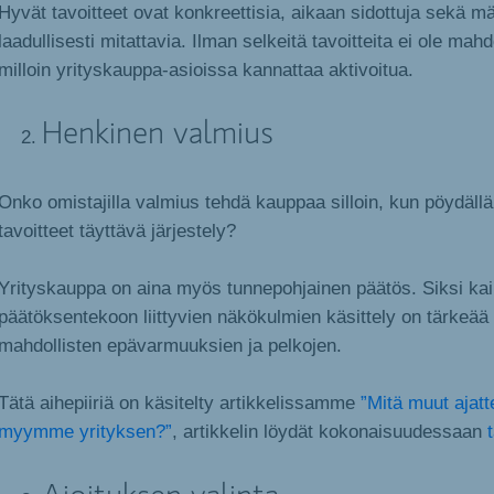
Hyvät tavoitteet ovat konkreettisia, aikaan sidottuja sekä mää
laadullisesti mitattavia. Ilman selkeitä tavoitteita ei ole mahd
milloin yrityskauppa-asioissa kannattaa aktivoitua.
Henkinen valmius
Onko omistajilla valmius tehdä kauppaa silloin, kun pöydällä
tavoitteet täyttävä järjestely?
Yrityskauppa on aina myös tunnepohjainen päätös. Siksi ka
päätöksentekoon liittyvien näkökulmien käsittely on tärkeä
mahdollisten epävarmuuksien ja pelkojen.
Tätä aihepiiriä on käsitelty artikkelissamme
”Mitä muut ajatt
myymme yrityksen?”
, artikkelin löydät kokonaisuudessaan