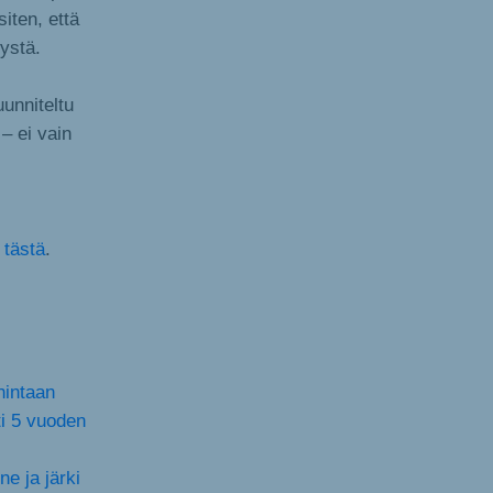
iten, että
ystä.
uunniteltu
– ei vain
n
tästä
.
hintaan
ti 5 vuoden
e ja järki