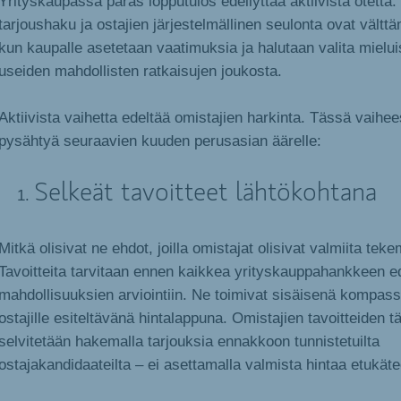
Yrityskaupassa paras lopputulos edellyttää aktiivista otetta.
tarjoushaku ja ostajien järjestelmällinen seulonta ovat välttä
kun kaupalle asetetaan vaatimuksia ja halutaan valita mielui
useiden mahdollisten ratkaisujen joukosta.
Aktiivista vaihetta edeltää omistajien harkinta. Tässä vaihe
pysähtyä seuraavien kuuden perusasian äärelle:
Selkeät tavoitteet lähtökohtana
Mitkä olisivat ne ehdot, joilla omistajat olisivat valmiita t
Tavoitteita tarvitaan ennen kaikkea yrityskauppahankkeen ed
mahdollisuuksien arviointiin. Ne toimivat sisäisenä kompass
ostajille esiteltävänä hintalappuna. Omistajien tavoitteiden 
selvitetään hakemalla tarjouksia ennakkoon tunnistetuilta
ostajakandidaateilta – ei asettamalla valmista hintaa etukäte