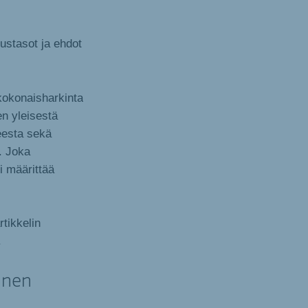
oustasot ja ehdot
 kokonaisharkinta
en yleisestä
teesta sekä
. Joka
oi määrittää
tikkelin
.
inen