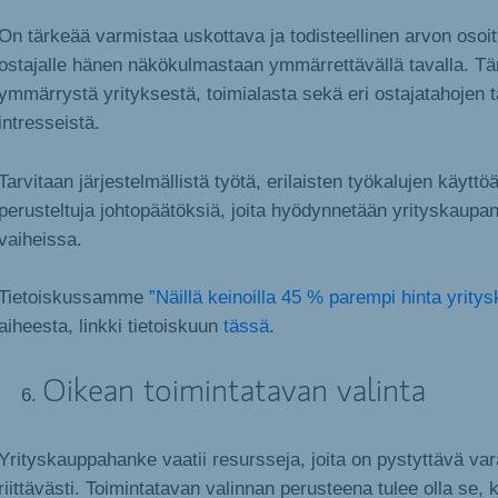
On tärkeää varmistaa uskottava ja todisteellinen arvon osoit
ostajalle hänen näkökulmastaan ymmärrettävällä tavalla. Tä
ymmärrystä yrityksestä, toimialasta sekä eri ostajatahojen ta
intresseistä.
Tarvitaan järjestelmällistä työtä, erilaisten työkalujen käytt
perusteltuja johtopäätöksiä, joita hyödynnetään yrityskaupa
vaiheissa.
Tietoiskussamme
”Näillä keinoilla 45 % parempi hinta yrity
aiheesta, linkki tietoiskuun
tässä
.
Oikean toimintatavan valinta
Yrityskauppahanke vaatii resursseja, joita on pystyttävä v
riittävästi. Toimintatavan valinnan perusteena tulee olla se, 