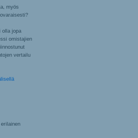
ta, myös
novaraisesti?
 olla jopa
ssi omistajien
iinnostunut
tojen vertailu
lisellä
 erilainen