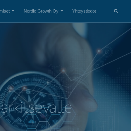
miset
Nordic Growth Oy
Yhteystiedot
arkitsevalle