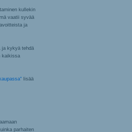
taminen kullekin
mä vaatii syvää
voitteista ja
öä ja kykyä tehdä
n kaikissa
skaupassa”
lisää
araamaan
kuinka parhaiten