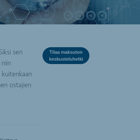
iksi sen
Tilaa maksuton
keskusteluhetki
niin
i kuitenkaan
nen ostajien