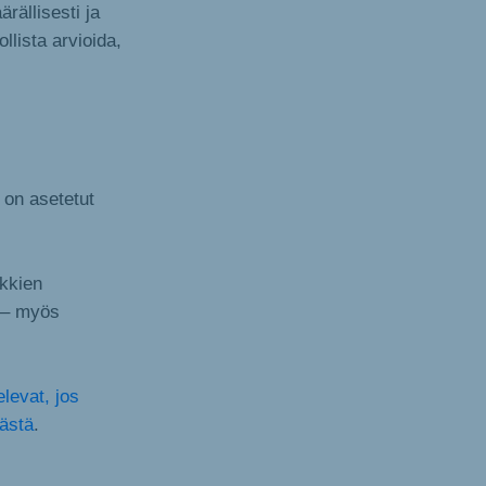
rällisesti ja
ollista arvioida,
 on asetetut
ikkien
ä – myös
elevat, jos
tästä
.