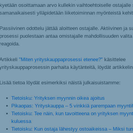
kyetään osoittamaan arvo kullekin vaihtoehtoiselle ostajalle s
samanaikaisesti ylläpidetään liiketoiminnan myönteistä kehit
Passiivinen odottelu jättää aloitteen ostajalle. Aktiivinen ja s
prosessi puolestaan antaa omistajalle mahdollisuuden valita 
reagoida.
Artikkeli
”Miten yrityskauppaprosessi etenee?”
käsittelee
yrityskauppaprosessin parhaita käytänteitä, löydät artikkeli
Lisää tietoa löydät esimerkiksi näistä julkaisuistamme:
Tietoisku: Yrityksen myynnin oikea ajoitus
Pikaopas: Yrityskauppa – 5 vinkkiä parempaan myynti
Tietoisku: Tee näin, kun tavoitteena on yrityksen myyn
kuluessa
Tietoisku: Kun ostaja lähestyy ostoaikeissa – Miksi tunn