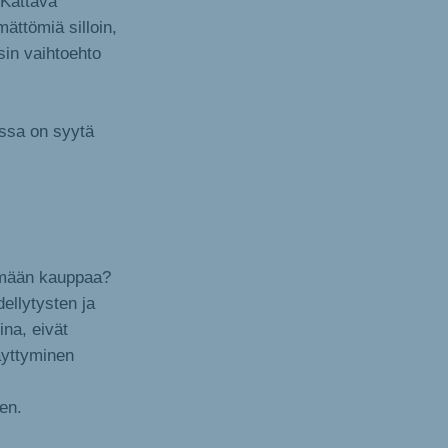
 Kattava
mättömiä silloin,
sin vaihtoehto
essa on syytä
ekemään kauppaa?
ellytysten ja
ina, eivät
täyttyminen
en.