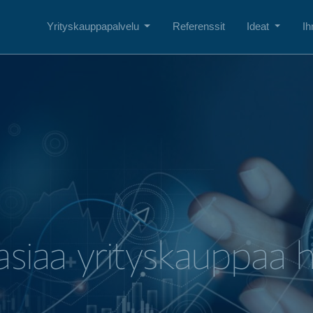
Yrityskauppapalvelu
Referenssit
Ideat
Ih
asiaa yrityskauppaa h