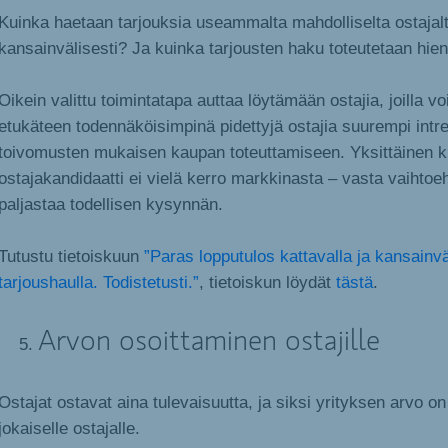
Kuinka haetaan tarjouksia useammalta mahdolliselta ostajal
kansainvälisesti? Ja kuinka tarjousten haku toteutetaan hie
Oikein valittu toimintatapa auttaa löytämään ostajia, joilla voi
etukäteen todennäköisimpinä pidettyjä ostajia suurempi intre
toivomusten mukaisen kaupan toteuttamiseen. Yksittäinen k
ostajakandidaatti ei vielä kerro markkinasta – vasta vaihtoeh
paljastaa todellisen kysynnän.
Tutustu tietoiskuun
”Paras lopputulos kattavalla ja kansainvä
tarjoushaulla. Todistetusti.”
, tietoiskun löydät
tästä
.
Arvon osoittaminen ostajille
Ostajat ostavat aina tulevaisuutta, ja siksi yrityksen arvo on
jokaiselle ostajalle.