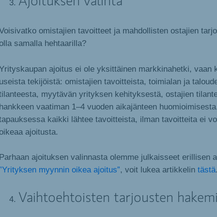
Ajoituksen valinta
Voisivatko omistajien tavoitteet ja mahdollisten ostajien tarj
olla samalla hehtaarilla?
Yrityskaupan ajoitus ei ole yksittäinen markkinahetki, vaan
useista tekijöistä: omistajien tavoitteista, toimialan ja taloud
tilanteesta, myytävän yrityksen kehityksestä, ostajien tilan
hankkeen vaatiman 1–4 vuoden aikajänteen huomioimisesta
tapauksessa kaikki lähtee tavoitteista, ilman tavoitteita ei v
oikeaa ajoitusta.
Parhaan ajoituksen valinnasta olemme julkaisseet erillisen ar
”Yrityksen myynnin oikea ajoitus”
, voit lukea artikkelin
tästä
Vaihtoehtoisten tarjousten hakem