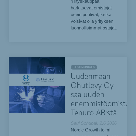
Yrityskauppaa
harkitsevat omistajat
usein pohtivat, ketkä
voisivat olla yrityksen
luonnollisimmat ostajat.
TESTIMONIALS
Uudenmaan
Ohutlevy Oy
saa uuden
enemmistöomistaja
Tenuro AB:stä
Saul Schubak
2.6.2026
Nordic Growth toimi