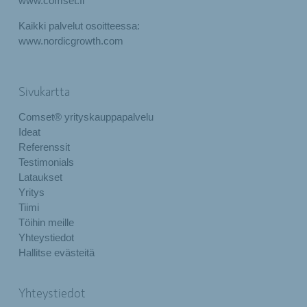
www.comset.fi
Kaikki palvelut osoitteessa:
www.nordicgrowth.com
Sivukartta
Comset® yrityskauppapalvelu
Ideat
Referenssit
Testimonials
Lataukset
Yritys
Tiimi
Töihin meille
Yhteystiedot
Hallitse evästeitä
Yhteystiedot