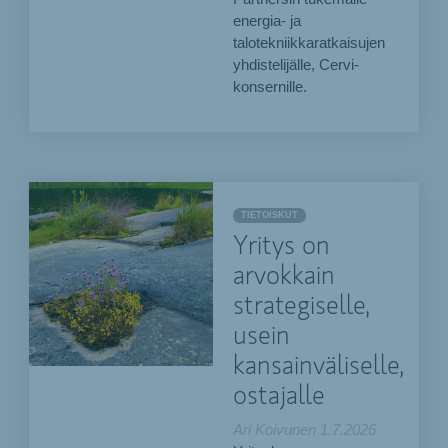
energia- ja
talotekniikkaratkaisujen
yhdistelijälle, Cervi-
konsernille.
TIETOISKUT
Yritys on
arvokkain
strategiselle,
usein
kansainväliselle,
ostajalle
Ari Koivunen
1.7.2026