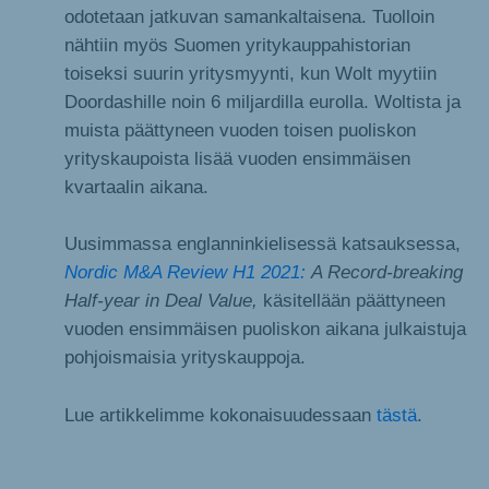
odotetaan jatkuvan samankaltaisena. Tuolloin
nähtiin myös Suomen yritykauppahistorian
toiseksi suurin yritysmyynti, kun Wolt myytiin
Doordashille noin 6 miljardilla eurolla. Woltista ja
muista päättyneen vuoden toisen puoliskon
yrityskaupoista lisää vuoden ensimmäisen
kvartaalin aikana.
Uusimmassa englanninkielisessä katsauksessa,
Nordic M&A Review H1 2021:
A Record-breaking
Half-year in Deal Value,
käsitellään päättyneen
vuoden ensimmäisen puoliskon aikana julkaistuja
pohjoismaisia yrityskauppoja.
Lue artikkelimme kokonaisuudessaan
tästä
.