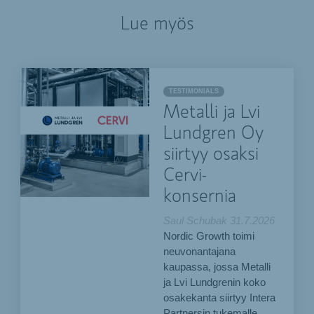
Lue myös
TESTIMONIALS
Metalli ja Lvi
Lundgren Oy
siirtyy osaksi
Cervi-
konsernia
Saul Schubak
31.7.2026
Nordic Growth toimi
neuvonantajana
kaupassa, jossa Metalli
ja Lvi Lundgrenin koko
osakekanta siirtyy Intera
Partnersin tukemalle