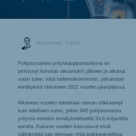
Saul Schubak
1.1.2022
Pohjoismainen yrityskauppamarkkina on
piristynyt koronan alkushokin jälkeen ja alkanut
vuosi tulee, mitä todennäköisimmin, jatkamaan
ennätyksiä rikkoneen 2021 vuoden jalanjäljissä.
Alkaneen vuoden odotetaan olevan vilkkaampi
kuin edellinen vuosi, jolloin 645 pohjoismaista
yritystä ostettiin ennätyksellisellä 33,6 miljardilla
eurolla. Kuluvan vuoden kasvuluvut eivät
välttämättä tule olemaan yhtä poikkeuksellisia