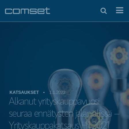
KATSAUKSET
•
1.1.2022
Alkanut yrityskauppavuosi
seuraa ennätysten jalanjäljissä –
Yrityskauppakatsaus H1 2021