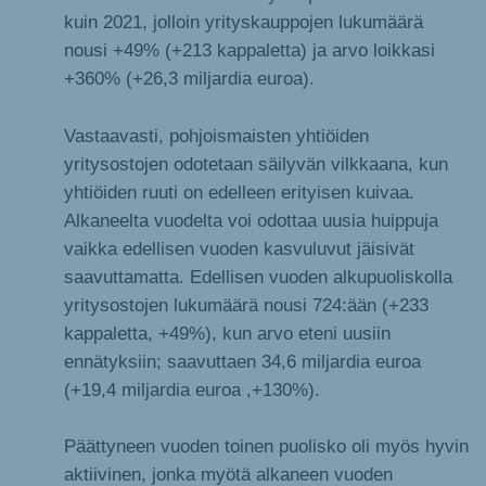
kuin 2021, jolloin yrityskauppojen lukumäärä
nousi +49% (+213 kappaletta) ja arvo loikkasi
+360% (+26,3 miljardia euroa).
Vastaavasti, pohjoismaisten yhtiöiden
yritysostojen odotetaan säilyvän vilkkaana, kun
yhtiöiden ruuti on edelleen erityisen kuivaa.
Alkaneelta vuodelta voi odottaa uusia huippuja
vaikka edellisen vuoden kasvuluvut jäisivät
saavuttamatta. Edellisen vuoden alkupuoliskolla
yritysostojen lukumäärä nousi 724:ään (+233
kappaletta, +49%), kun arvo eteni uusiin
ennätyksiin; saavuttaen 34,6 miljardia euroa
(+19,4 miljardia euroa ,+130%).
Päättyneen vuoden toinen puolisko oli myös hyvin
aktiivinen, jonka myötä alkaneen vuoden