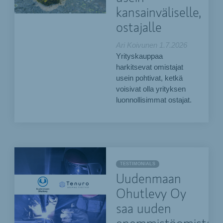
kansainväliselle,
ostajalle
Ari Koivunen
1.7.2026
Yrityskauppaa
harkitsevat omistajat
usein pohtivat, ketkä
voisivat olla yrityksen
luonnollisimmat ostajat.
TESTIMONIALS
Uudenmaan
Ohutlevy Oy
saa uuden