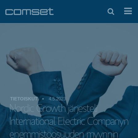
TIETOISKUT
•
4.5.2023
Nordic Growth järjesteli
International Electric Companyn
enemmistöosuuden myynnin