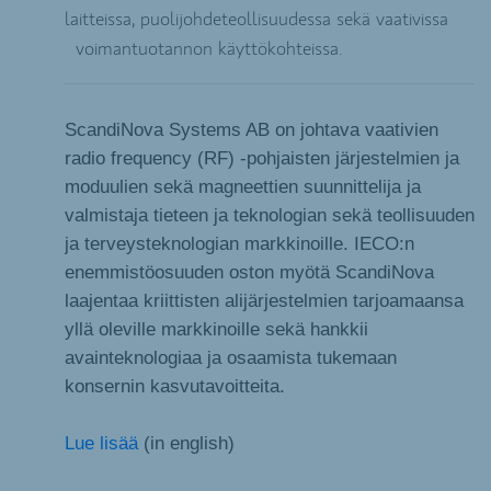
laitteissa, puolijohdeteollisuudessa sekä vaativissa
voimantuotannon käyttökohteissa.
ScandiNova Systems AB on johtava vaativien
radio frequency (RF) -pohjaisten järjestelmien ja
moduulien sekä magneettien suunnittelija ja
valmistaja tieteen ja teknologian sekä teollisuuden
ja terveysteknologian markkinoille. IECO:n
enemmistöosuuden oston myötä ScandiNova
laajentaa kriittisten alijärjestelmien tarjoamaansa
yllä oleville markkinoille sekä hankkii
avainteknologiaa ja osaamista tukemaan
konsernin kasvutavoitteita.
Lue lisää
(in english)