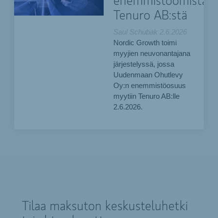
enemmistöomistaja
Tenuro AB:stä
Saul Schubak
2.6.2026
Nordic Growth toimi
myyjien neuvonantajana
järjestelyssä, jossa
Uudenmaan Ohutlevy
Oy:n enemmistöosuus
myytiin Tenuro AB:lle
2.6.2026.
Tilaa maksuton keskusteluhetki