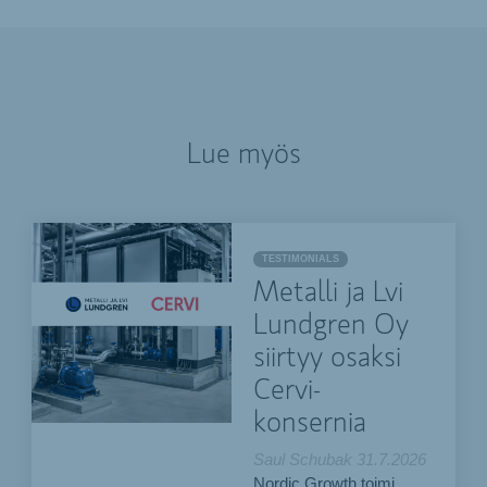
Lue myös
TESTIMONIALS
Metalli ja Lvi
Lundgren Oy
siirtyy osaksi
Cervi-
konsernia
Saul Schubak
31.7.2026
Nordic Growth toimi