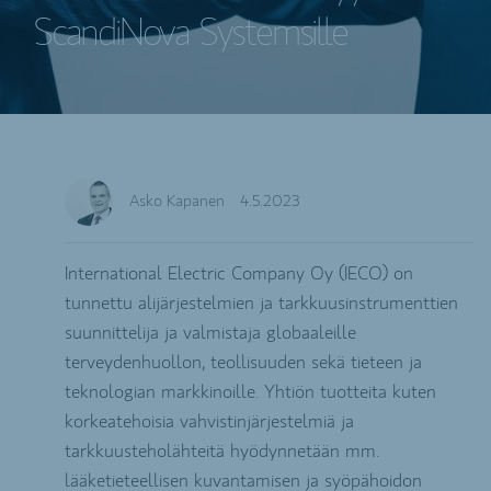
ScandiNova Systemsille
Asko Kapanen
4.5.2023
International Electric Company Oy (IECO) on
tunnettu alijärjestelmien ja tarkkuusinstrumenttien
suunnittelija ja valmistaja globaaleille
terveydenhuollon, teollisuuden sekä tieteen ja
teknologian markkinoille. Yhtiön tuotteita kuten
korkeatehoisia vahvistinjärjestelmiä ja
tarkkuusteholähteitä hyödynnetään mm.
lääketieteellisen kuvantamisen ja syöpähoidon