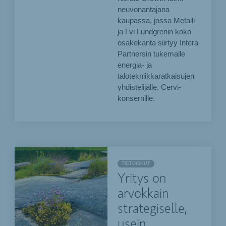
neuvonantajana
kaupassa, jossa Metalli
ja Lvi Lundgrenin koko
osakekanta siirtyy Intera
Partnersin tukemalle
energia- ja
talotekniikkaratkaisujen
yhdistelijälle, Cervi-
konsernille.
TIETOISKUT
Yritys on
arvokkain
strategiselle,
usein