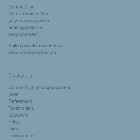
Comset® on
Nordic Growth Oy:n
yrityskauppapalvelu
omistajayrittäjille
www.comset.fi
Kaikki palvelut osoitteessa:
www.nordicgrowth.com
Sivukartta
Comset® yrityskauppapalvelu
Ideat
Referenssit
Testimonials
Lataukset
Yritys
Tiimi
Töihin meille