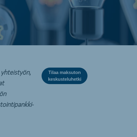
yhteistyön,
Tilaa maksuton
keskusteluhetki
at
yön
tointipankki-