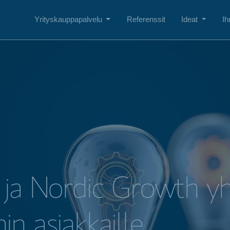
Yrityskauppapalvelu
Referenssit
Ideat
Ih
 ja Nordic Growth yh
n asiakkaille