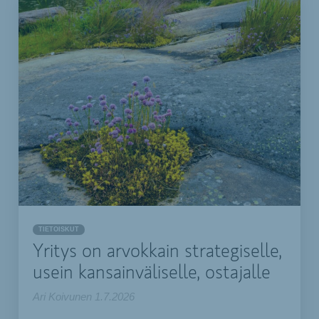
TIETOISKUT
Yritys on arvokkain strategiselle,
usein kansainväliselle, ostajalle
Ari Koivunen
1.7.2026