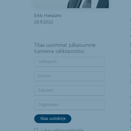
Erkki Hietalahti
28.9.2022
Tilaa uusimmat julkaisumme
tuoreena sähköpostiisi.
Liityn sähköpostilistalle.