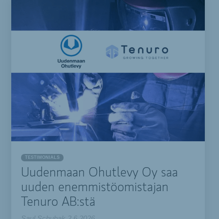
TESTIMONIALS
Uudenmaan Ohutlevy Oy saa
uuden enemmistöomistajan
Tenuro AB:stä
Saul Schubak
2.6.2026