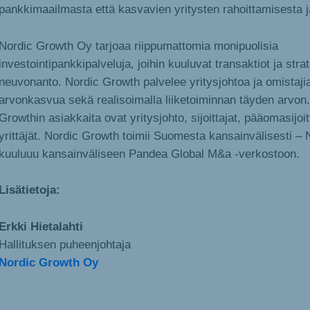
pankkimaailmasta että kasvavien yritysten rahoittamisesta j
Nordic Growth Oy tarjoaa riippumattomia monipuolisia
investointipankkipalveluja, joihin kuuluvat transaktiot ja stra
neuvonanto. Nordic Growth palvelee yritysjohtoa ja omistaji
arvonkasvua sekä realisoimalla liiketoiminnan täyden arvon
Growthin asiakkaita ovat yritysjohto, sijoittajat, pääomasijoi
yrittäjät. Nordic Growth toimii Suomesta kansainvälisesti –
kuuluuu kansainväliseen Pandea Global M&a -verkostoon.
Lisätietoja:
Erkki Hietalahti
Hallituksen puheenjohtaja
Nordic Growth Oy