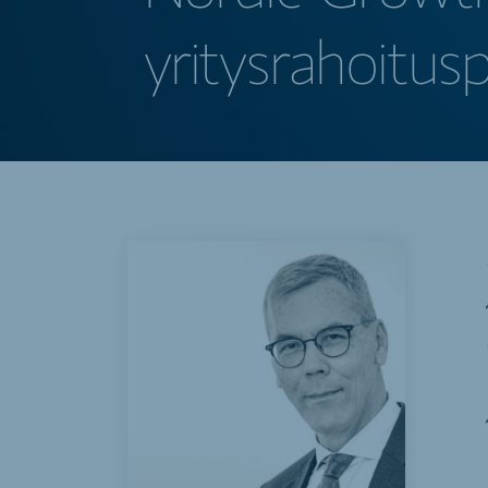
yritysrahoitusp