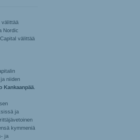
välittää
aa Nordic
Capital välittää
pitalin
ja niiden
o Kankaanpää
.
ksen
sissä ja
ittäjävetoinen
teensä kymmeniä
- ja