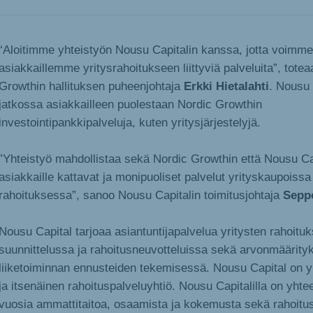
“Aloitimme yhteistyön Nousu Capitalin kanssa, jotta voimme 
asiakkaillemme yritysrahoitukseen liittyviä palveluita”, tote
Growthin hallituksen puheenjohtaja
Erkki Hietalahti
. Nousu 
jatkossa asiakkailleen puolestaan Nordic Growthin
investointipankkipalveluja, kuten yritysjärjestelyjä.
”Yhteistyö mahdollistaa sekä Nordic Growthin että Nousu Ca
asiakkaille kattavat ja monipuoliset palvelut yrityskaupoissa 
rahoituksessa”, sanoo Nousu Capitalin toimitusjohtaja
Sepp
Nousu Capital tarjoaa asiantuntijapalvelua yritysten rahoitu
suunnittelussa ja rahoitusneuvotteluissa sekä arvonmäärityk
liiketoiminnan ennusteiden tekemisessä. Nousu Capital on yr
ja itsenäinen rahoituspalveluyhtiö. Nousu Capitalilla on yh
vuosia ammattitaitoa, osaamista ja kokemusta sekä rahoitus