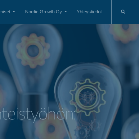
miset
Nordic Growth Oy
Yhteystiedot
teistyöhön: