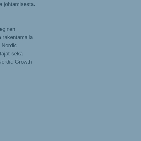
a johtamisesta.
teginen
a rakentamalla
. Nordic
ttajat sekä
 Nordic Growth