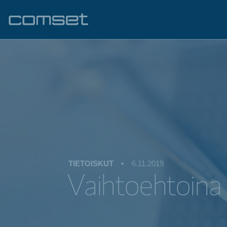
TIETOISKUT
•
6.11.2019
Vaihtoehtoina 