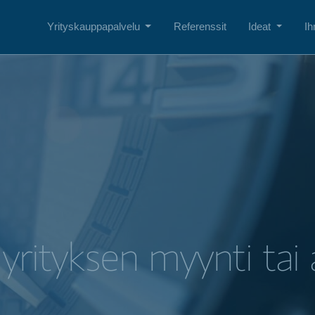
Yrityskauppapalvelu
Referenssit
Ideat
Ih
yrityksen myynti tai