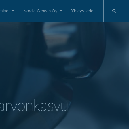
miset
Nordic Growth Oy
Yhteystiedot
 arvonkasvu