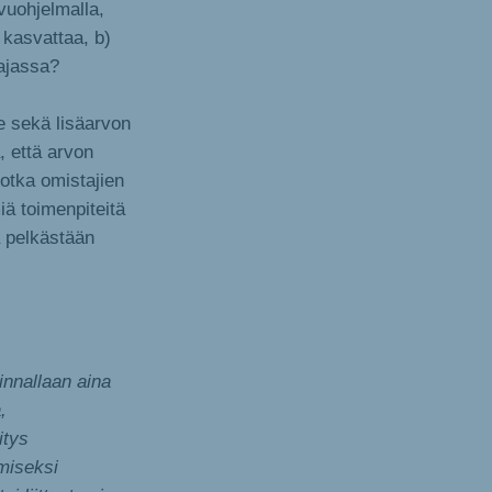
vuohjelmalla,
 kasvattaa, b)
 ajassa?
e sekä lisäarvon
, että arvon
jotka omistajien
iä toimenpiteitä
a pelkästään
innallaan aina
,
itys
miseksi