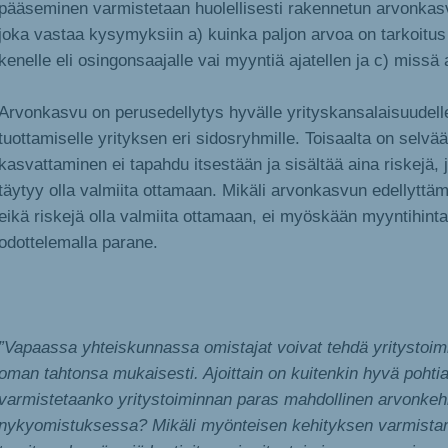
pääseminen varmistetaan huolellisesti rakennetun arvonkas
joka vastaa kysymyksiin a) kuinka paljon arvoa on tarkoitus
kenelle eli osingonsaajalle vai myyntiä ajatellen ja c) missä
Arvonkasvu on perusedellytys hyvälle yrityskansalaisuudell
tuottamiselle yrityksen eri sidosryhmille. Toisaalta on selvää
kasvattaminen ei tapahdu itsestään ja sisältää aina riskejä, 
täytyy olla valmiita ottamaan. Mikäli arvonkasvun edellyttäm
eikä riskejä olla valmiita ottamaan, ei myöskään myyntihint
odottelemalla parane.
”Vapaassa yhteiskunnassa omistajat voivat tehdä yritystoim
oman tahtonsa mukaisesti. Ajoittain on kuitenkin hyvä pohtia
varmistetaanko yritystoiminnan paras mahdollinen arvonkeh
nykyomistuksessa? Mikäli myönteisen kehityksen varmista