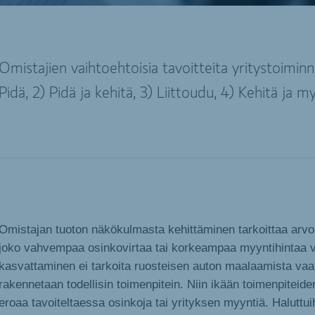
Omistajien vaihtoehtoisia tavoitteita yritystoiminn
Pidä, 2) Pidä ja kehitä, 3) Liittoudu, 4) Kehitä ja m
Omistajan tuoton näkökulmasta kehittäminen tarkoittaa arv
joko vahvempaa osinkovirtaa tai korkeampaa myyntihintaa v
kasvattaminen ei tarkoita ruosteisen auton maalaamista va
rakennetaan todellisin toimenpitein. Niin ikään toimenpiteide
eroaa tavoiteltaessa osinkoja tai yrityksen myyntiä. Haluttuih