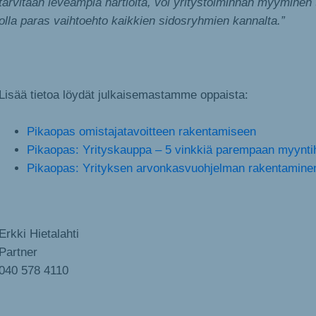
tarvitaan leveämpiä hartioita, voi yritystoiminnan myyminen t
olla paras vaihtoehto kaikkien sidosryhmien kannalta.”
Lisää tietoa löydät julkaisemastamme oppaista:
Pikaopas omistajatavoitteen rakentamiseen
Pikaopas: Yrityskauppa – 5 vinkkiä parempaan myynti
Pikaopas: Yrityksen arvonkasvuohjelman rakentamine
Erkki Hietalahti
Partner
040 578 4110