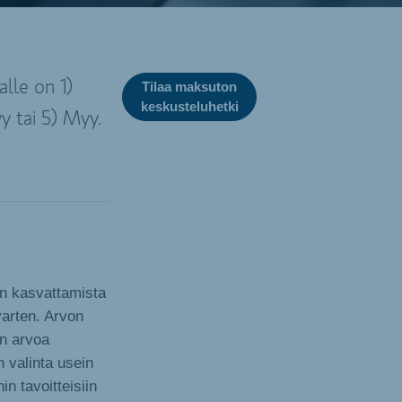
alle on 1)
Tilaa maksuton
keskusteluhetki
yy tai 5) Myy.
on kasvattamista
arten. Arvon
an arvoa
n valinta usein
in tavoitteisiin