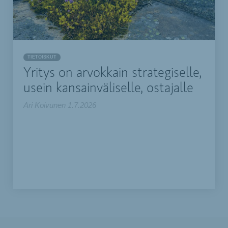
TIETOISKUT
Yritys on arvokkain strategiselle,
usein kansainväliselle, ostajalle
Ari Koivunen
1.7.2026