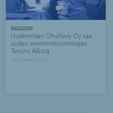
TESTIMONIALS
Uudenmaan Ohutlevy Oy saa
uuden enemmistöomistajan
Tenuro AB:stä
Saul Schubak
2.6.2026