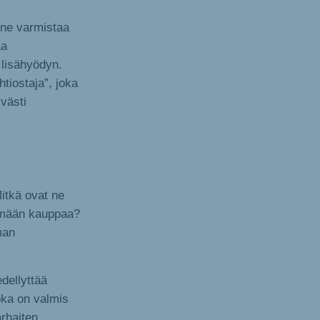
anne varmistaa
aa
 lisähyödyn.
htiostaja”, joka
västi
itkä ovat ne
ekemään kauppaa?
man
dellyttää
joka on valmis
arhaiten