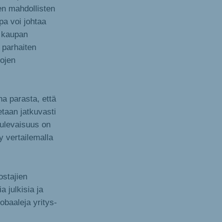
en mahdollisten
pa voi johtaa
ä kaupan
 parhaiten
tojen
a parasta, että
etaan jatkuvasti
 tulevaisuus on
y vertailemalla
ostajien
a julkisia ja
obaaleja yritys-