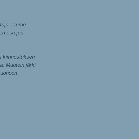
ostaja, emme
en ostajan
n kiinnostuksen
a. Muutoin järki
 huonoon