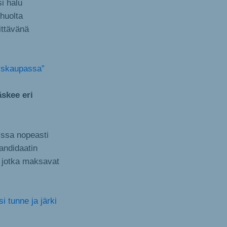
i halu
huolta
ittävänä
tyskaupassa”
äskee eri
issa nopeasti
andidaatin
a, jotka maksavat
i tunne ja järki