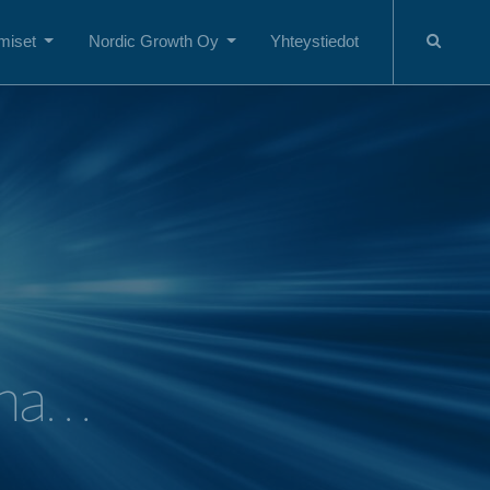
miset
Nordic Growth Oy
Yhteystiedot
ina…