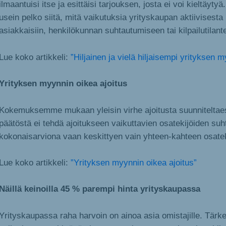
ilmaantuisi itse ja esittäisi tarjouksen, josta ei voi kieltäytyä
usein pelko siitä, mitä vaikutuksia yrityskaupan aktiivisest
asiakkaisiin, henkilökunnan suhtautumiseen tai kilpailutila
Lue koko artikkeli:
”Hiljainen ja vielä hiljaisempi yrityksen m
Yrityksen myynnin oikea ajoitus
Kokemuksemme mukaan yleisin virhe ajoitusta suunniteltaes
päätöstä ei tehdä ajoitukseen vaikuttavien osatekijöiden suh
kokonaisarviona vaan keskittyen vain yhteen-kahteen osat
Lue koko artikkeli:
”Yrityksen myynnin oikea ajoitus”
Näillä keinoilla 45 % parempi hinta yrityskaupassa
Yrityskaupassa raha harvoin on ainoa asia omistajille. Tärkeä