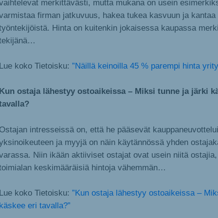
vaihtelevat merkittävästi, mutta mukana on usein esimerkiks
varmistaa firman jatkuvuus, hakea tukea kasvuun ja kantaa 
työntekijöistä. Hinta on kuitenkin jokaisessa kaupassa merk
tekijänä…
Lue koko Tietoisku:
”Näillä keinoilla 45 % parempi hinta yri
Kun ostaja lähestyy ostoaikeissa – Miksi tunne ja järki k
tavalla?
Ostajan intresseissä on, että he pääsevät kauppaneuvottelu
yksinoikeuteen ja myyjä on näin käytännössä yhden ostajak
varassa. Niin ikään aktiiviset ostajat ovat usein niitä ostaji
toimialan keskimääräisiä hintoja vähemmän…
Lue koko Tietoisku:
”Kun ostaja lähestyy ostoaikeissa – Miks
käskee eri tavalla?”