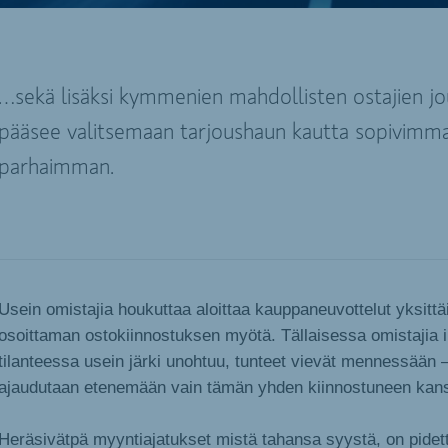
…sekä lisäksi kymmenien mahdollisten ostajien jo
pääsee valitsemaan tarjoushaun kautta sopivimma
parhaimman.
Usein omistajia houkuttaa aloittaa kauppaneuvottelut yksittä
osoittaman ostokiinnostuksen myötä. Tällaisessa omistajia 
tilanteessa usein järki unohtuu, tunteet vievät mennessään –
ajaudutaan etenemään vain tämän yhden kiinnostuneen kan
Heräsivätpä myyntiajatukset mistä tahansa syystä, on pidet